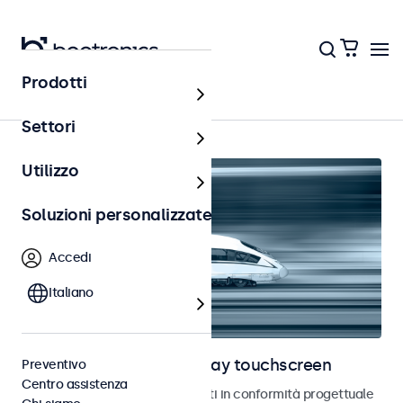
Prodotti
Ferrovia
Settori
Utilizzo
Soluzioni personalizzate
Accedi
Italiano
Monitor ferroviari e display touchscreen
Preventivo
Centro assistenza
Monitor e touchscreen sviluppati in conformità progettuale