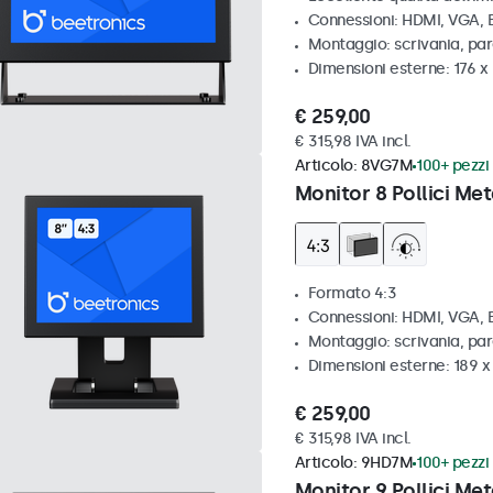
Connessioni: HDMI, VGA,
Montaggio: scrivania, par
Dimensioni esterne: 176 x
€ 259,00
€ 315,98 IVA incl.
Articolo:
8VG7M
100+ pezzi 
Monitor 8 Pollici Met
Formato 4:3
Connessioni: HDMI, VGA,
Montaggio: scrivania, par
Dimensioni esterne: 189 
€ 259,00
€ 315,98 IVA incl.
Articolo:
9HD7M
100+ pezzi 
Monitor 9 Pollici Met