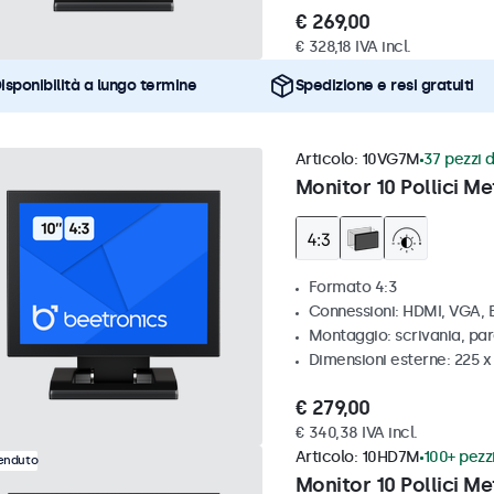
€ 269,00
€ 328,18 IVA incl.
isponibilità a lungo termine
Spedizione e resi gratuiti
Articolo:
10VG7M
37 pezzi d
Monitor 10 Pollici Me
Formato 4:3
Connessioni: HDMI, VGA,
Montaggio: scrivania, par
Dimensioni esterne: 225 
€ 279,00
€ 340,38 IVA incl.
Articolo:
10HD7M
100+ pezzi
venduto
Monitor 10 Pollici Me