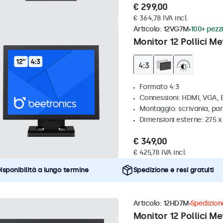
€ 299,00
€ 364,78 IVA incl.
Articolo:
12VG7M
100+ pezzi
Monitor 12 Pollici Me
Formato 4:3
Connessioni: HDMI, VGA,
Montaggio: scrivania, par
Dimensioni esterne: 275 
€ 349,00
€ 425,78 IVA incl.
isponibilità a lungo termine
Spedizione e resi gratuiti
Articolo:
12HD7M
Spedizione
Monitor 12 Pollici Me