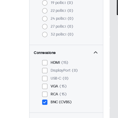
19 pollici
0
22 pollici
0
24 pollici
0
27 pollici
0
32 pollici
0
Connessione
HDMI
15
DisplayPort
0
USB-C
0
VGA
15
RCA
15
BNC (CVBS)