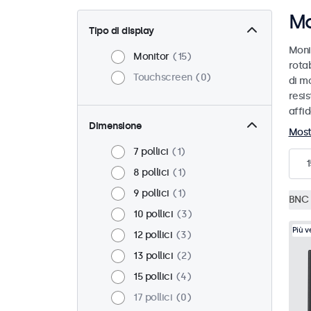
Mo
Tipo di display
Moni
Monitor
15
rotab
Touchscreen
0
di mo
resis
affid
Dimensione
Most
7 pollici
1
1
8 pollici
1
9 pollici
1
BNC 
10 pollici
3
Più 
12 pollici
3
13 pollici
2
15 pollici
4
17 pollici
0