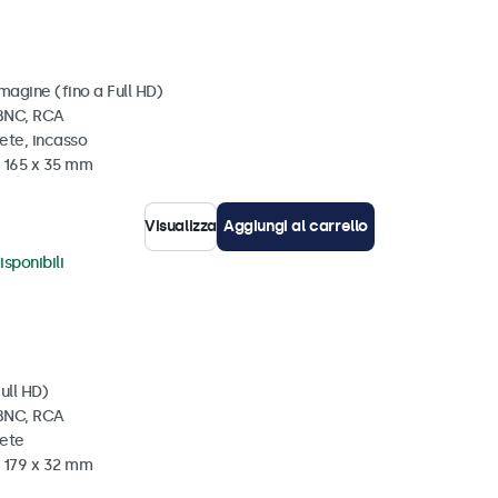
magine (fino a Full HD)
 BNC, RCA
ete, incasso
x 165 x 35 mm
Visualizza
Aggiungi al carrello
isponibili
ull HD)
 BNC, RCA
rete
x 179 x 32 mm