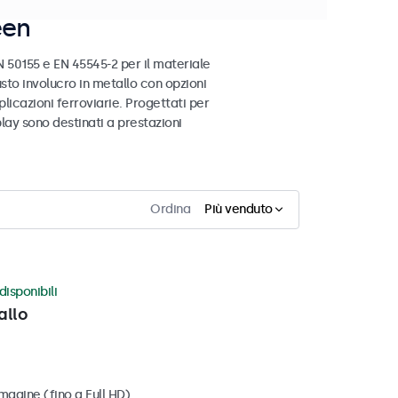
een
 50155 e EN 45545-2 per il materiale
busto involucro in metallo con opzioni
licazioni ferroviarie. Progettati per
play sono destinati a prestazioni
Ordina
Più venduto
disponibili
allo
magine (fino a Full HD)