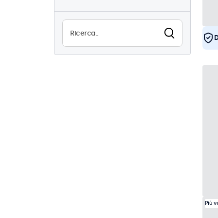
15
Alta luminosità
0
Leggibile alla luce del sole
D
0
Resistente all'acqua (IP65)
0
Antipolvere (IP65)
0
Utilizzo continuo (24/7)
15
Antivandalismo
0
EN50155
15
eMark
15
DNV
15
Più 