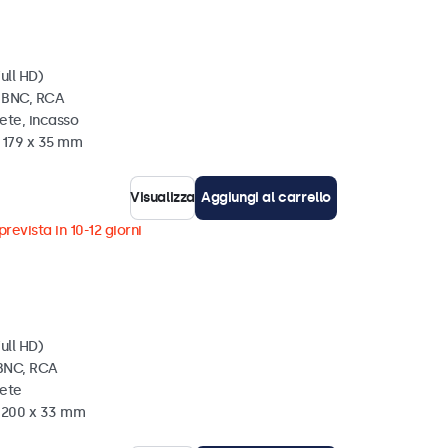
ull HD)
, BNC, RCA
ete, incasso
x 179 x 35 mm
Visualizza
Aggiungi al carrello
revista in 10-12 giorni
ull HD)
 BNC, RCA
rete
x 200 x 33 mm