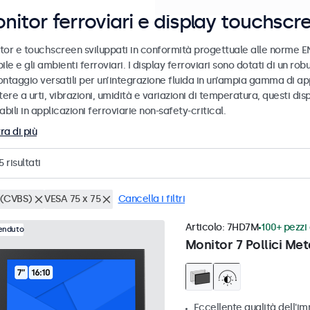
nitor ferroviari e display touchscr
tor e touchscreen sviluppati in conformità progettuale alle norme EN
ile e gli ambienti ferroviari. I display ferroviari sono dotati di un ro
ntaggio versatili per un’integrazione fluida in un’ampia gamma di app
tere a urti, vibrazioni, umidità e variazioni di temperatura, questi dis
abili in applicazioni ferroviarie non-safety-critical.
ra di più
5
risultati
(CVBS)
VESA 75 x 75
Cancella i filtri
Articolo:
7HD7M
100+ pezzi 
venduto
Monitor 7 Pollici Met
Eccellente qualità dell'im