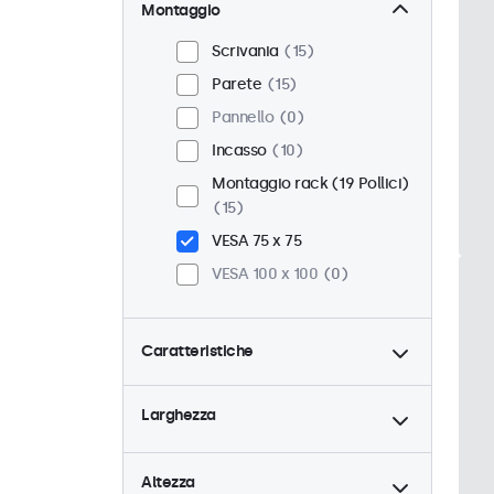
Montaggio
Scrivania
15
Parete
15
Pannello
0
Incasso
10
Montaggio rack (19 Pollici)
15
VESA 75 x 75
VESA 100 x 100
0
Caratteristiche
4:3 / 5:4
4
Larghezza
9-36 Volt
15
Dimmerabile
15
Altezza
Lettore multimediale USB