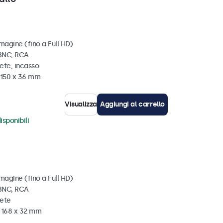
magine (fino a Full HD)
 BNC, RCA
ete, incasso
x 150 x 36 mm
Visualizza
Aggiungi al carrello
isponibili
magine (fino a Full HD)
 BNC, RCA
rete
x 168 x 32 mm