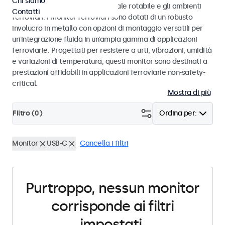
Chi siamo
50155 e EN 45545-2 per il materiale rotabile e gli ambienti
Contatti
ferroviari. I monitor ferroviari sono dotati di un robusto
involucro in metallo con opzioni di montaggio versatili per
un’integrazione fluida in un’ampia gamma di applicazioni
ferroviarie. Progettati per resistere a urti, vibrazioni, umidità
e variazioni di temperatura, questi monitor sono destinati a
prestazioni affidabili in applicazioni ferroviarie non-safety-
critical.
Mostra di più
Filtro (
0
)
Ordina per:
Monitor
USB-C
Cancella i filtri
Purtroppo, nessun monitor
corrisponde ai filtri
impostati.