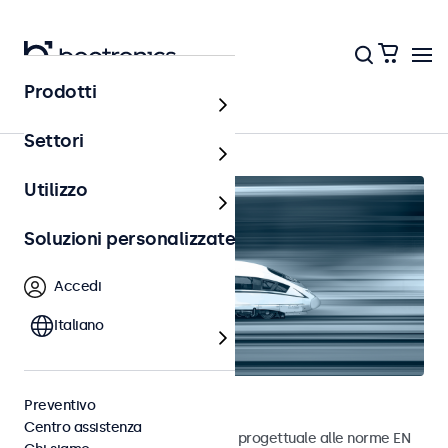
Prodotti
Home
Settori
Utilizzo
Soluzioni personalizzate
Accedi
Italiano
Monitor ferroviari
Preventivo
Centro assistenza
Monitor sviluppati in conformità progettuale alle norme EN