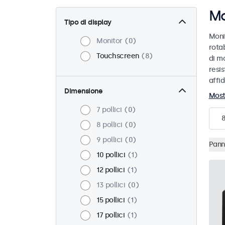
Mo
Tipo di display
Moni
Monitor
0
rotab
Touchscreen
8
di mo
resis
affid
Dimensione
Most
7 pollici
0
8 pollici
0
9 pollici
0
Pann
10 pollici
1
12 pollici
1
13 pollici
0
15 pollici
1
17 pollici
1