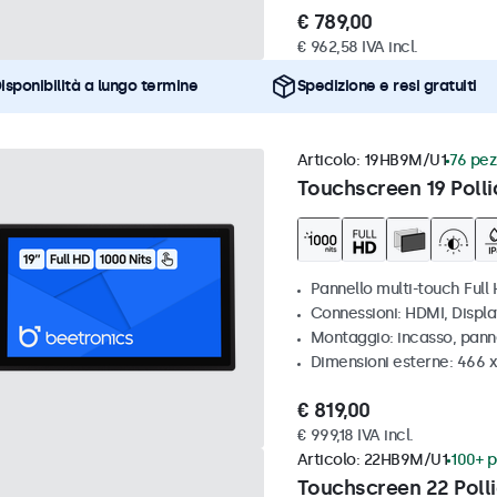
€ 789,00
€ 962,58 IVA incl.
isponibilità a lungo termine
Spedizione e resi gratuiti
Articolo:
19HB9M/U1
76 pezz
Touchscreen 19 Polli
Pannello multi-touch Full 
Connessioni: HDMI, Displ
Montaggio: incasso, pann
Dimensioni esterne: 466 
€ 819,00
€ 999,18 IVA incl.
Articolo:
22HB9M/U1
100+ p
Touchscreen 22 Polli