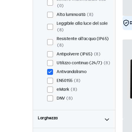
0
Alta luminosità
8
D
Leggibile alla luce del sole
8
Resistente all'acqua (IP65)
8
Antipolvere (IP65)
8
Utilizzo continuo (24/7)
8
Antivandalismo
EN50155
8
eMark
8
DNV
8
Larghezza