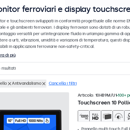
nitor ferroviari e display touchscr
tor e touchscreen sviluppati in conformità progettuale alle norme EN
ile e gli ambienti ferroviari. I display ferroviari sono dotati di un ro
ntaggio versatili per un’integrazione fluida in un’ampia gamma di app
tere a urti, vibrazioni, umidità e variazioni di temperatura, questi dis
abili in applicazioni ferroviarie non-safety-critical.
ra di più
8
risultati
ello
Antivandalismo
Cancella i filtri
Articolo:
10HB9M/U1
100+ pe
Touchscreen 10 Polli
Pannello multi-touch Full 