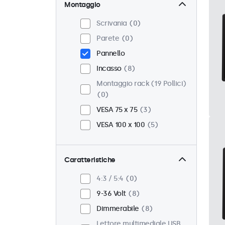
Montaggio
Scrivania
0
Parete
0
Pannello
Incasso
8
Montaggio rack (19 Pollici)
0
VESA 75 x 75
3
VESA 100 x 100
5
Caratteristiche
4:3 / 5:4
0
9-36 Volt
8
Dimmerabile
8
Lettore multimediale USB