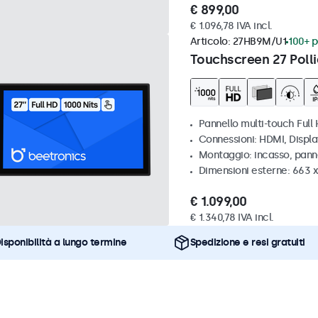
€ 899,00
€ 1.096,78 IVA incl.
Articolo:
27HB9M/U1
100+ p
Touchscreen 27 Polli
Pannello multi-touch Full 
Connessioni: HDMI, Displ
Montaggio: incasso, pann
Dimensioni esterne: 663 
€ 1.099,00
€ 1.340,78 IVA incl.
isponibilità a lungo termine
Spedizione e resi gratuiti