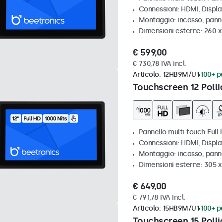
Connessioni: HDMI, Displ
Montaggio: incasso, pann
Dimensioni esterne: 260 
€ 599,00
€ 730,78 IVA incl.
Articolo:
12HB9M/U1
100+ pe
Touchscreen 12 Polli
Pannello multi-touch Full 
Connessioni: HDMI, Displ
Montaggio: incasso, pann
Dimensioni esterne: 305 x
€ 649,00
€ 791,78 IVA incl.
Articolo:
15HB9M/U1
100+ pe
Touchscreen 15 Polli