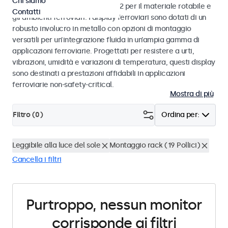
Chi siamo
alle norme EN 50155 e EN 45545-2 per il materiale rotabile e
Contatti
gli ambienti ferroviari. I display ferroviari sono dotati di un
robusto involucro in metallo con opzioni di montaggio
versatili per un’integrazione fluida in un’ampia gamma di
applicazioni ferroviarie. Progettati per resistere a urti,
vibrazioni, umidità e variazioni di temperatura, questi display
sono destinati a prestazioni affidabili in applicazioni
ferroviarie non-safety-critical.
Mostra di più
Filtro (
0
)
Ordina per:
Leggibile alla luce del sole
Montaggio rack (19 Pollici)
Cancella i filtri
Purtroppo, nessun monitor
corrisponde ai filtri