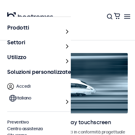
Prodotti
Home
Settori
Utilizzo
Soluzioni personalizzate
Accedi
Italiano
Monitor ferroviari e display touchscreen
Preventivo
Centro assistenza
Monitor e touchscreen sviluppati in conformità progettuale