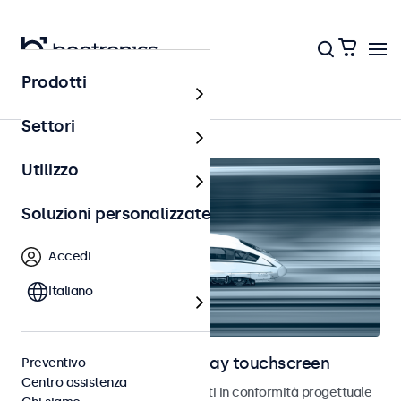
Prodotti
Home
Settori
Utilizzo
Soluzioni personalizzate
Accedi
Italiano
Monitor ferroviari e display touchscreen
Preventivo
Centro assistenza
Monitor e touchscreen sviluppati in conformità progettuale