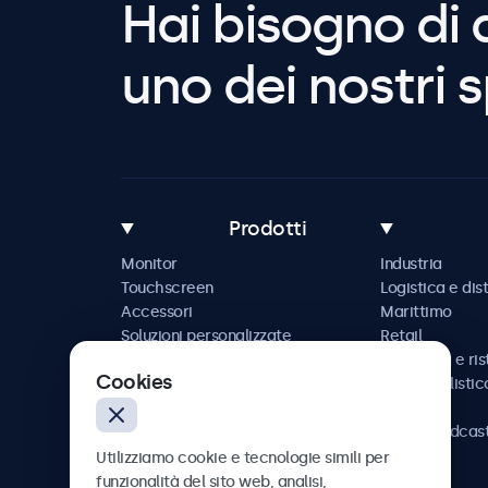
Hai bisogno di 
uno dei nostri s
Prodotti
Monitor
Industria
Touchscreen
Logistica e dis
Accessori
Marittimo
Soluzioni personalizzate
Retail
Ospitalità e ri
Cookies
Automobilistic
Ferrovia
AV e broadcas
Sanità
Utilizziamo cookie e tecnologie simili per
funzionalità del sito web, analisi,