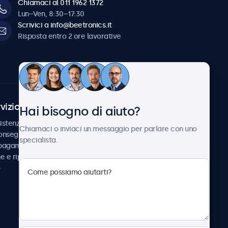
Chiamaci al 011 1962 1372
Lun–Ven, 8:30–17:30
Scrivici a info@beetronics.it
Risposta entro 2 ore lavorative
vizio Clienti
Chi siamo
Hai bisogno di aiuto?
istenza
Collaborazioni
Chiamaci o inviaci un messaggio per parlare con uno
consegna
Notizie e aggiornamenti
specialista.
 pagamento
Informazioni su
ne e riparazione
Beetronics
Lavora con noi
Termini e condizioni
Informativa sulla Privacy