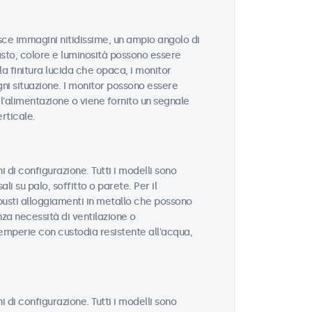
isce immagini nitidissime, un ampio angolo di
rasto, colore e luminosità possono essere
la finitura lucida che opaca, i monitor
gni situazione. I monitor possono essere
'alimentazione o viene fornito un segnale
rticale.
 di configurazione. Tutti i modelli sono
li su palo, soffitto o parete. Per il
busti alloggiamenti in metallo che possono
za necessità di ventilazione o
ntemperie con custodia resistente all'acqua,
 di configurazione. Tutti i modelli sono