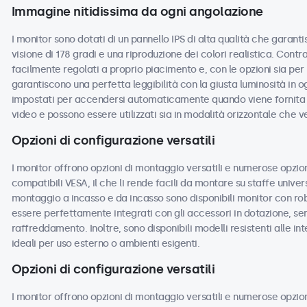
Immagine nitidissima da ogni angolazione
I monitor sono dotati di un pannello IPS di alta qualità che garant
visione di 178 gradi e una riproduzione dei colori realistica. Cont
facilmente regolati a proprio piacimento e, con le opzioni sia per 
garantiscono una perfetta leggibilità con la giusta luminosità in o
impostati per accendersi automaticamente quando viene fornita l
video e possono essere utilizzati sia in modalità orizzontale che ve
Opzioni di configurazione versatili
I monitor offrono opzioni di montaggio versatili e numerose opzioni
compatibili VESA, il che li rende facili da montare su staffe universa
montaggio a incasso e da incasso sono disponibili monitor con ro
essere perfettamente integrati con gli accessori in dotazione, sen
raffreddamento. Inoltre, sono disponibili modelli resistenti alle i
ideali per uso esterno o ambienti esigenti.
Opzioni di configurazione versatili
I monitor offrono opzioni di montaggio versatili e numerose opzioni