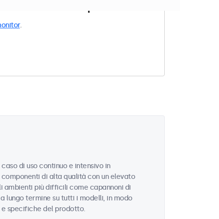
e ai filtri impostati.
onitor
.
 caso di uso continuo e intensivo in
n componenti di alta qualità con un elevato
 ambienti più difficili come capannoni di
 a lungo termine su tutti i modelli, in modo
i e specifiche del prodotto.