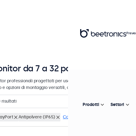
Preve
nitor da 7 a 32 pollici
tor professionali progettati per uso industriale e commerciale. Ques
o e opzioni di montaggio versatili, consentendo loro di integrarsi pe
0
risultati
Prodotti
Settori
layPort
Antipolvere (IP65)
Cancella i filtri