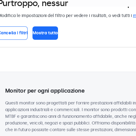
Purtroppo, nessun monitor corrispond
odifica le impostazioni del filtro per vedere i risultati, o vedi tutti i
m
ancella i filtri
Mostra tutto
Monitor per ogni applicazione
Questi monitor sono progettati per fornire prestazioni affidabili in
applicazioni industriali e commerciali. I monitor sono prodotti co
MTBF e garantiscono anni di funzionamento affidabile, anche negli
produzione, veicoli, negozi e spazi pubblici. Offriamo disponibilità
che in futuro possiate contare sulle stesse prestazioni, dimension