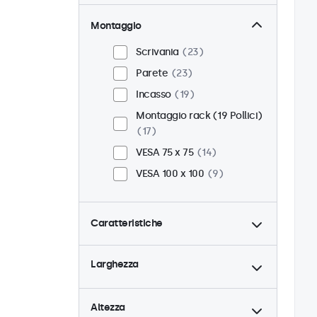
Montaggio
Scrivania
23
Parete
23
Incasso
19
Montaggio rack (19 Pollici)
17
VESA 75 x 75
14
VESA 100 x 100
9
Caratteristiche
4:3 / 5:4
6
Larghezza
9-36 Volt
23
Dimmerabile
23
Altezza
Lettore multimediale USB