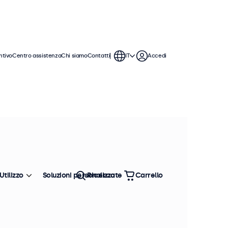
ntivo
Centro assistenza
Chi siamo
Contatti
IT
Accedi
ti monitor offrono varie connessioni
rfettamente qualsiasi contesto.
Ordina
Più venduto
Utilizzo
Soluzioni personalizzate
Ricerca
Carrello