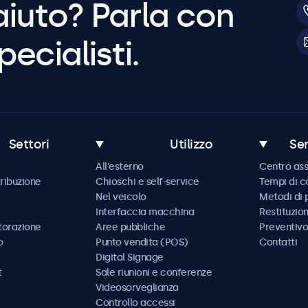
aiuto? Parla con
pecialisti.
Settori
Utilizzo
Ser
All'esterno
Centro ass
tribuzione
Chioschi e self-service
Tempi di 
Nel veicolo
Metodi di
Interfaccia macchina
Restituzio
storazione
Aree pubbliche
Preventivo
o
Punto vendita (POS)
Contatti
Digital Signage
t
Sale riunioni e conferenze
Videosorveglianza
Controllo accessi