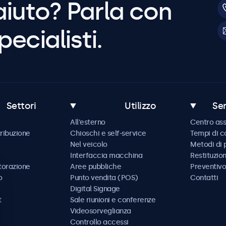
aiuto? Parla con
pecialisti.
Settori
Utilizzo
Ser
All'esterno
Centro ass
tribuzione
Chioschi e self-service
Tempi di 
Nel veicolo
Metodi di
Interfaccia macchina
Restituzio
storazione
Aree pubbliche
Preventivo
o
Punto vendita (POS)
Contatti
Digital Signage
t
Sale riunioni e conferenze
Videosorveglianza
Controllo accessi