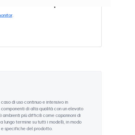
e ai filtri impostati.
onitor
.
 caso di uso continuo e intensivo in
n componenti di alta qualità con un elevato
 ambienti più difficili come capannoni di
 a lungo termine su tutti i modelli, in modo
i e specifiche del prodotto.