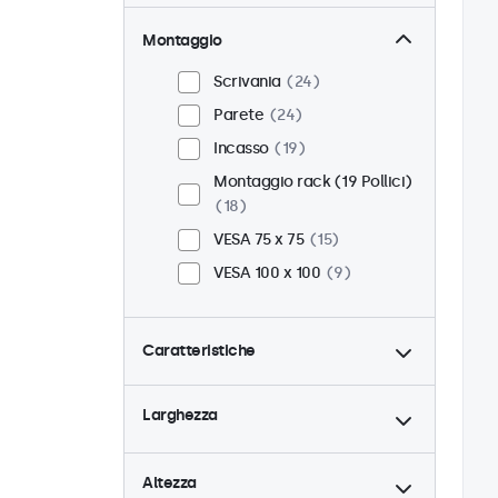
Montaggio
Scrivania
24
Parete
24
Incasso
19
Montaggio rack (19 Pollici)
18
VESA 75 x 75
15
VESA 100 x 100
9
Caratteristiche
4:3 / 5:4
6
Larghezza
9-36 Volt
24
Dimmerabile
24
Altezza
Lettore multimediale USB