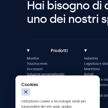
Hai bisogno di 
uno dei nostri s
Prodotti
Monitor
Industria
Touchscreen
Logistica e dis
Accessori
Marittimo
Soluzioni personalizzate
Retail
Ospitalità e ri
Cookies
Automobilistic
Ferrovia
AV e broadcas
Sanità
Utilizziamo cookie e tecnologie simili per
funzionalità del sito web, analisi,