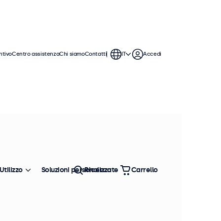
ntivo
Centro assistenza
Chi siamo
Contatti
IT
Accedi
ti monitor offrono varie connessioni
rfettamente qualsiasi contesto.
Ordina
Più venduto
Utilizzo
Soluzioni personalizzate
Ricerca
Carrello