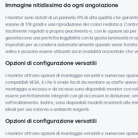
Immagine nitidissima da ogni angolazione
I monitor sono dotati di un pannello IPS di alta qualità che garant
visione di 178 gradi e una riproduzione dei colori realistica. Cont
facilmente regolati a proprio piacimento e, con le opzioni sia per 
garantiscono una perfetta leggibilità con la giusta luminosità in o
impostati per accendersi automaticamente quando viene fornita l
video e possono essere utilizzati sia in modalità orizzontale che ve
Opzioni di configurazione versatili
I monitor offrono opzioni di montaggio versatili e numerose opzioni
compatibili VESA, il che li rende facili da montare su staffe universa
montaggio a incasso e da incasso sono disponibili monitor con ro
essere perfettamente integrati con gli accessori in dotazione, sen
raffreddamento. Inoltre, sono disponibili modelli resistenti alle i
ideali per uso esterno o ambienti esigenti.
Opzioni di configurazione versatili
I monitor offrono opzioni di montaggio versatili e numerose opzioni