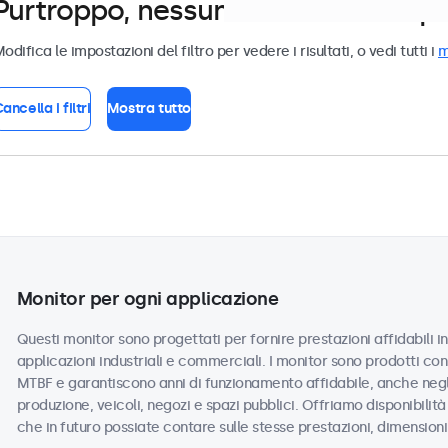
Purtroppo, nessun monitor corrispond
odifica le impostazioni del filtro per vedere i risultati, o vedi tutti i
m
ancella i filtri
Mostra tutto
Monitor per ogni applicazione
Questi monitor sono progettati per fornire prestazioni affidabili in
applicazioni industriali e commerciali. I monitor sono prodotti co
MTBF e garantiscono anni di funzionamento affidabile, anche negli
produzione, veicoli, negozi e spazi pubblici. Offriamo disponibilità
che in futuro possiate contare sulle stesse prestazioni, dimension