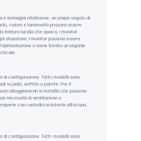
isce immagini nitidissime, un ampio angolo di
rasto, colore e luminosità possono essere
la finitura lucida che opaca, i monitor
gni situazione. I monitor possono essere
'alimentazione o viene fornito un segnale
rticale.
 di configurazione. Tutti i modelli sono
li su palo, soffitto o parete. Per il
busti alloggiamenti in metallo che possono
za necessità di ventilazione o
ntemperie con custodia resistente all'acqua,
 di configurazione. Tutti i modelli sono