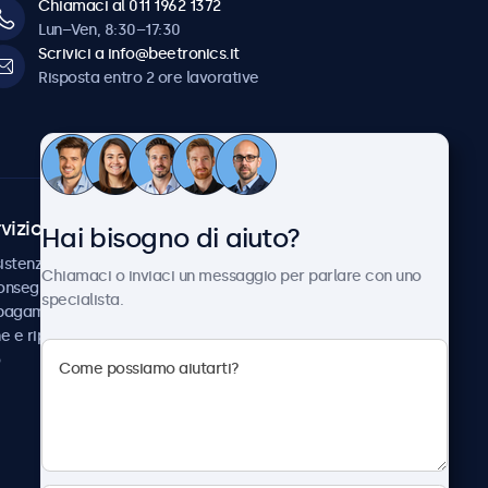
Chiamaci al 011 1962 1372
Lun–Ven, 8:30–17:30
Scrivici a info@beetronics.it
Risposta entro 2 ore lavorative
vizio Clienti
Chi siamo
Hai bisogno di aiuto?
istenza
Collaborazioni
Chiamaci o inviaci un messaggio per parlare con uno
consegna
Notizie e aggiornamenti
specialista.
 pagamento
Informazioni su
ne e riparazione
Beetronics
Lavora con noi
Termini e condizioni
Informativa sulla Privacy