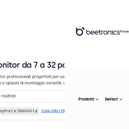
Preve
nitor da 7 a 32 pollici
tor professionali progettati per uso industriale e commerciale. Ques
o e opzioni di montaggio versatili, consentendo loro di integrarsi pe
0
risultati
Prodotti
Settori
layPort
EN60601
Cancella i filtri