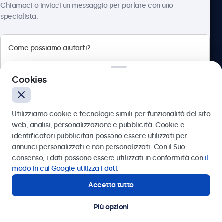
Chiamaci o inviaci un messaggio per parlare con uno
specialista.
Beetronics
Cookies
Via Confienza, 10, 10121 Torino, Italia
4.8/5 la valutazione di 5000+ aziende
Utilizziamo cookie e tecnologie simili per funzionalità del sito
Italiano
web, analisi, personalizzazione e pubblicità. Cookie e
identificatori pubblicitari possono essere utilizzati per
Inviare
annunci personalizzati e non personalizzati. Con il Suo
consenso, i dati possono essere utilizzati in conformità con
il
Oppure chiamaci al
011 1962 1372
modo in cui Google utilizza i dati
.
Accetta tutto
Hai bisogno di aiuto?
Contatta i nostri esperti
Più opzioni
© 2026 Beetronics