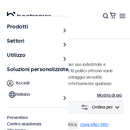
Prodotti
Monitor
Settori
Monitor da 10 pollici
Utilizzo
Monitor da 10 pollici progettati per uso industriale e
Soluzioni personalizzate
commerciale. Questi monitor da 10 pollici offrono varie
connessioni video e opzioni di montaggio versatili,
Accedi
consentendo loro di integrarsi perfettamente qualsiasi
contesto.
Italiano
Mostra di più
Filtro (
0
)
Ordina per:
Preventivo
Centro assistenza
Monitor 10 pollici
Alta luminosità
Cancella i filtri