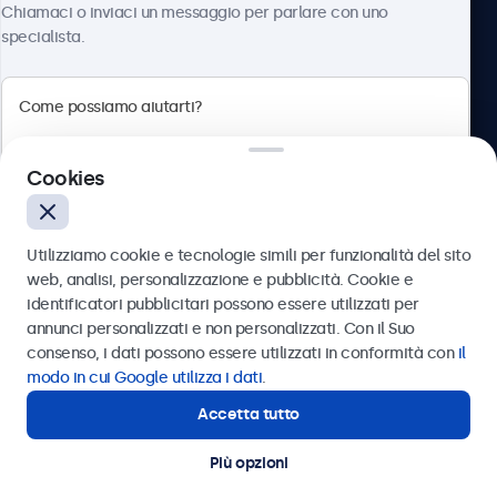
Chiamaci o inviaci un messaggio per parlare con uno
specialista.
Beetronics
Cookies
Via Confienza, 10, 10121 Torino, Italia
4.8/5 la valutazione di 5000+ aziende
Utilizziamo cookie e tecnologie simili per funzionalità del sito
Italiano
web, analisi, personalizzazione e pubblicità. Cookie e
identificatori pubblicitari possono essere utilizzati per
Inviare
annunci personalizzati e non personalizzati. Con il Suo
consenso, i dati possono essere utilizzati in conformità con
il
Oppure chiamaci al
011 1962 1372
modo in cui Google utilizza i dati
.
Accetta tutto
Hai bisogno di aiuto?
Contatta i nostri esperti
Più opzioni
© 2026 Beetronics