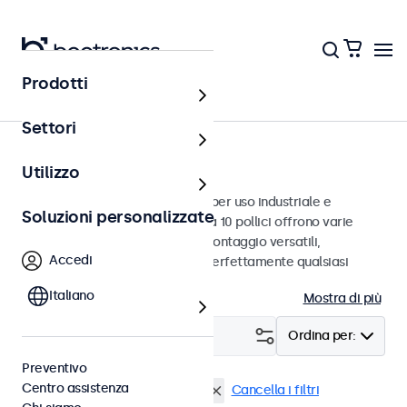
Prodotti
Monitor
Settori
Monitor da 10 pollici
Utilizzo
Monitor da 10 pollici progettati per uso industriale e
Soluzioni personalizzate
commerciale. Questi monitor da 10 pollici offrono varie
connessioni video e opzioni di montaggio versatili,
Accedi
consentendo loro di integrarsi perfettamente qualsiasi
contesto.
Italiano
Mostra di più
Filtro (
0
)
Ordina per:
Preventivo
Centro assistenza
Monitor 10 pollici
DisplayPort
Cancella i filtri