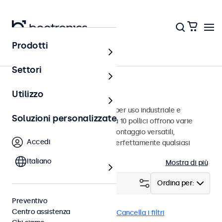
Prodotti
Monitor
Settori
Monitor da 10 pollici
Utilizzo
Monitor da 10 pollici progettati per uso industriale e
Soluzioni personalizzate
commerciale. Questi monitor da 10 pollici offrono varie
connessioni video e opzioni di montaggio versatili,
Accedi
consentendo loro di integrarsi perfettamente qualsiasi
contesto.
Italiano
Mostra di più
Filtro (
0
)
Ordina per:
Preventivo
Centro assistenza
Monitor 10 pollici
Pannello
Cancella i filtri