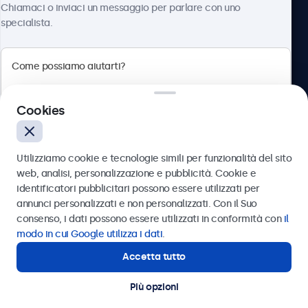
Chiamaci o inviaci un messaggio per parlare con uno
specialista.
Beetronics
Cookies
Via Confienza, 10, 10121 Torino, Italia
4.8/5 la valutazione di 5000+ aziende
Utilizziamo cookie e tecnologie simili per funzionalità del sito
Italiano
web, analisi, personalizzazione e pubblicità. Cookie e
identificatori pubblicitari possono essere utilizzati per
Inviare
annunci personalizzati e non personalizzati. Con il Suo
consenso, i dati possono essere utilizzati in conformità con
il
Oppure chiamaci al
011 1962 1372
modo in cui Google utilizza i dati
.
Accetta tutto
Hai bisogno di aiuto?
Contatta i nostri esperti
Più opzioni
© 2026 Beetronics