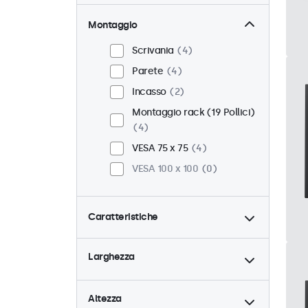
Montaggio
Scrivania
4
Parete
4
Incasso
2
Montaggio rack (19 Pollici)
4
VESA 75 x 75
4
VESA 100 x 100
0
Caratteristiche
4:3 / 5:4
1
Larghezza
9-36 Volt
4
Dimmerabile
4
Altezza
Lettore multimediale USB