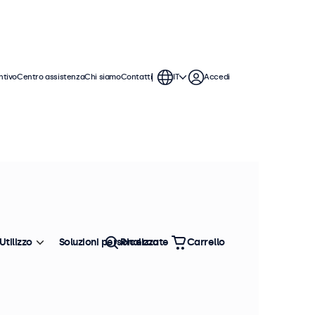
ntivo
Centro assistenza
Chi siamo
Contatti
IT
Accedi
 monitor VGA offrono ampie opzioni
tegrarsi perfettamente qualsiasi
Utilizzo
Soluzioni personalizzate
Ricerca
Carrello
Ordina
Più venduto