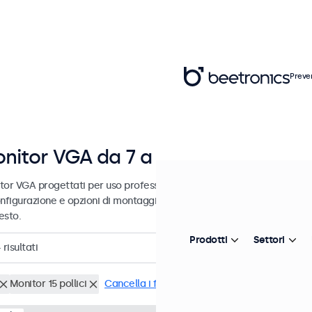
Preve
nitor VGA da 7 a 32 pollici
tor VGA progettati per uso professionale e uso continuativo. Questi
nfigurazione e opzioni di montaggio versatili, consentendo loro di in
esto.
Prodotti
Settori
4
risultati
Monitor 15 pollici
Cancella i filtri