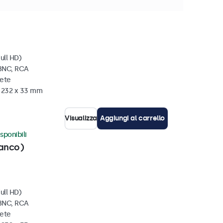
isponibili
ull HD)
 BNC, RCA
rete
x 232 x 33 mm
Visualizza
Aggiungi al carrello
sponibili
ianco)
ull HD)
 BNC, RCA
rete