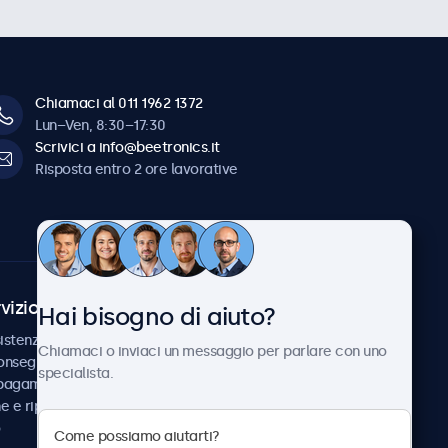
Chiamaci al 011 1962 1372
Lun–Ven, 8:30–17:30
Scrivici a info@beetronics.it
Risposta entro 2 ore lavorative
vizio Clienti
Chi siamo
Hai bisogno di aiuto?
istenza
Collaborazioni
Chiamaci o inviaci un messaggio per parlare con uno
consegna
Notizie e aggiornamenti
specialista.
 pagamento
Informazioni su
ne e riparazione
Beetronics
Lavora con noi