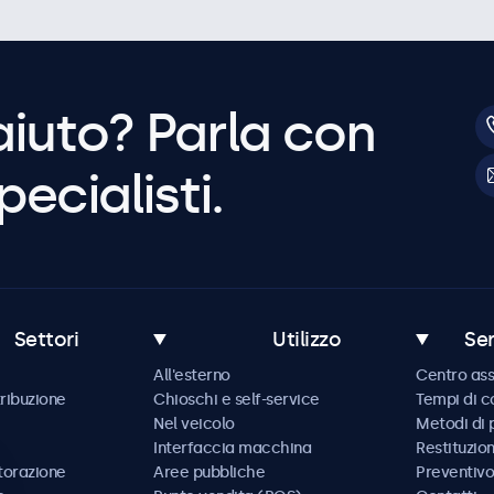
aiuto? Parla con
pecialisti.
Settori
Utilizzo
Ser
All'esterno
Centro ass
tribuzione
Chioschi e self-service
Tempi di 
Nel veicolo
Metodi di
Interfaccia macchina
Restituzio
storazione
Aree pubbliche
Preventivo