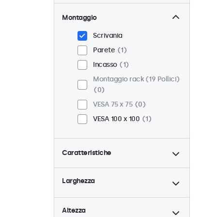
Montaggio
Scrivania
Parete
1
Incasso
1
Montaggio rack (19 Pollici)
0
VESA 75 x 75
0
VESA 100 x 100
1
Caratteristiche
4:3 / 5:4
0
Larghezza
9-36 Volt
1
Dimmerabile
1
Altezza
Lettore multimediale USB