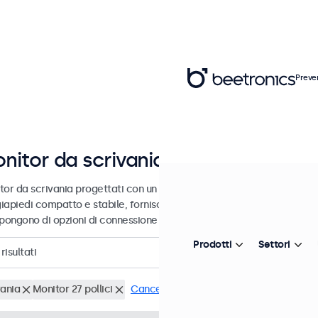
Preve
nitor da scrivania da 7 a 32 pollici
or da scrivania progettati con un robusto piedistallo regolabile. Que
iapiedi compatto e stabile, forniscono un'immagine estremamente ni
pongono di opzioni di connessione versatili.
Prodotti
Settori
risultati
vania
Monitor 27 pollici
Cancella i filtri