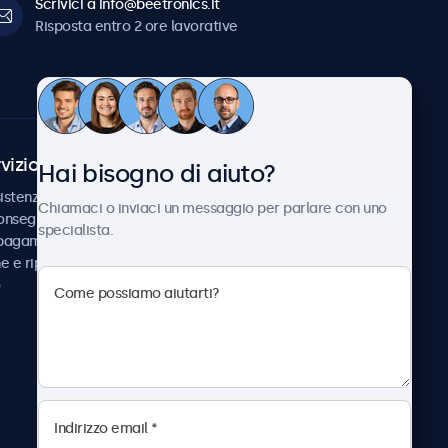
Scrivici a info@beetronics.it
Risposta entro 2 ore lavorative
vizio Clienti
Chi siamo
Hai bisogno di aiuto?
istenza
Collaborazioni
Chiamaci o inviaci un messaggio per parlare con uno
consegna
Notizie e aggiornamenti
specialista.
 pagamento
Informazioni su
ne e riparazione
Beetronics
Lavora con noi
Termini e condizioni
Informativa sulla Privacy