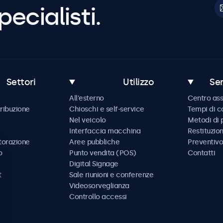
pecialisti.
Settori
Utilizzo
Ser
All'esterno
Centro ass
tribuzione
Chioschi e self-service
Tempi di 
Nel veicolo
Metodi di
Interfaccia macchina
Restituzio
storazione
Aree pubbliche
Preventivo
o
Punto vendita (POS)
Contatti
Digital Signage
t
Sale riunioni e conferenze
Videosorveglianza
Controllo accessi