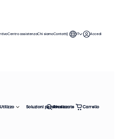
ntivo
Centro assistenza
Chi siamo
Contatti
IT
Accedi
sti monitor sono dotati di un
tida con un ampio angolo di visione
Utilizzo
Soluzioni personalizzate
Ricerca
Carrello
Ordina
Più venduto