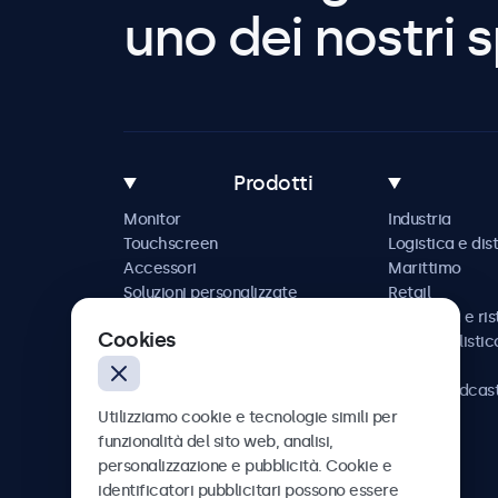
uno dei nostri s
Prodotti
Monitor
Industria
Touchscreen
Logistica e dis
Accessori
Marittimo
Soluzioni personalizzate
Retail
Ospitalità e ri
Cookies
Automobilistic
Ferrovia
AV e broadcas
Sanità
Utilizziamo cookie e tecnologie simili per
funzionalità del sito web, analisi,
personalizzazione e pubblicità. Cookie e
identificatori pubblicitari possono essere