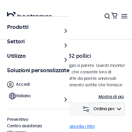
Prodotti
Home
Settori
Monitor a parete da 7 a 32 pollici
Utilizzo
Monitor progettati per il montaggio a parete. Questi monitor
Soluzioni personalizzate
sono dotati di connessione VESA, che consente loro di
essere facilmente montati su staffe da parete universali
Accedi
VESA. I monitor hanno un alloggiamento sottile che fornisce
una finitura elegante e piatta.
Italiano
Mostra di più
Filtro (
1
)
Ordina per:
Preventivo
Centro assistenza
Parete
Monitor 27 pollici
Cancella i filtri