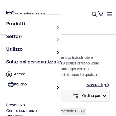
Prodotti
Monitor
Settori
Monitor da 8 pollici
Utilizzo
Monitor da 8 pollici progettati per uso industriale e
Soluzioni personalizzate
commerciale. Questi monitor da 8 pollici offrono varie
connessioni video e opzioni di montaggio versatili,
Accedi
consentendo loro di integrarsi perfettamente qualsiasi
contesto.
Italiano
Mostra di più
Filtro (
1
)
Ordina per:
Preventivo
Centro assistenza
Monitor 8 pollici
Lettore multimediale USB