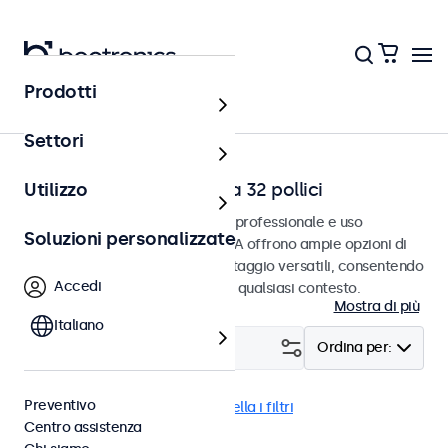
Prodotti
Home
Settori
Monitor video RCA da 7 a 32 pollici
Utilizzo
Monitor RCA progettati per uso professionale e uso
Soluzioni personalizzate
continuativo. Questi monitor RCA offrono ampie opzioni di
configurazione e opzioni di montaggio versatili, consentendo
Accedi
loro di integrarsi perfettamente qualsiasi contesto.
Mostra di più
Italiano
Filtro (
1
)
Ordina per:
Preventivo
RCA
Antivandalismo
Cancella i filtri
Centro assistenza