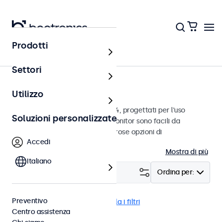
Prodotti
Home
Settori
Monitor da 4:3 e 5:4
Utilizzo
Monitor con proporzioni 4:3 e 5:4, progettati per l'uso
Soluzioni personalizzate
continuo in ambienti difficili. I monitor sono facili da
integrare e dispongono di numerose opzioni di
Accedi
configurazione.
Mostra di più
Italiano
Filtro (
0
)
Ordina per:
Preventivo
4:3 / 5:4
BNC (SDI)
Cancella i filtri
Centro assistenza