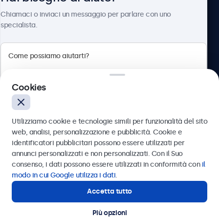
Chi siamo
Chiamaci o inviaci un messaggio per parlare con uno
specialista.
Beetronics
Cookies
Via Confienza, 10, 10121 Torino, Italia
4.8/5 la valutazione di 5000+ aziende
Utilizziamo cookie e tecnologie simili per funzionalità del sito
Italiano
web, analisi, personalizzazione e pubblicità. Cookie e
identificatori pubblicitari possono essere utilizzati per
Inviare
annunci personalizzati e non personalizzati. Con il Suo
consenso, i dati possono essere utilizzati in conformità con
il
Oppure chiamaci al
011 1962 1372
modo in cui Google utilizza i dati
.
Accetta tutto
Hai bisogno di aiuto?
Contatta i nostri esperti
Più opzioni
© 2026 Beetronics