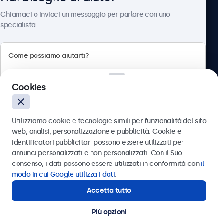
Chi siamo
Chiamaci o inviaci un messaggio per parlare con uno
specialista.
Beetronics
Cookies
Via Confienza, 10, 10121 Torino, Italia
4.8/5 la valutazione di 5000+ aziende
Utilizziamo cookie e tecnologie simili per funzionalità del sito
Italiano
web, analisi, personalizzazione e pubblicità. Cookie e
identificatori pubblicitari possono essere utilizzati per
Inviare
annunci personalizzati e non personalizzati. Con il Suo
consenso, i dati possono essere utilizzati in conformità con
il
Oppure chiamaci al
011 1962 1372
modo in cui Google utilizza i dati
.
Accetta tutto
Hai bisogno di aiuto?
Contatta i nostri esperti
Più opzioni
© 2026 Beetronics