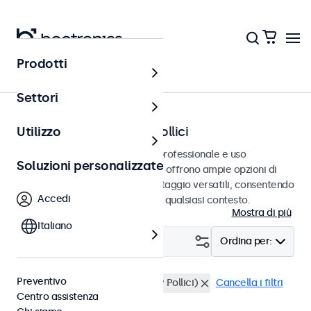
Prodotti
Home
Settori
Monitor SDI da 12 a 22 pollici
Utilizzo
Monitor SDI progettati per uso professionale e uso
Soluzioni personalizzate
continuativo. Questi monitor SDI offrono ampie opzioni di
configurazione e opzioni di montaggio versatili, consentendo
Accedi
loro di integrarsi perfettamente qualsiasi contesto.
Mostra di più
Italiano
Filtro (
0
)
Ordina per:
Preventivo
BNC (SDI)
Montaggio rack (19 Pollici)
Cancella i filtri
Centro assistenza