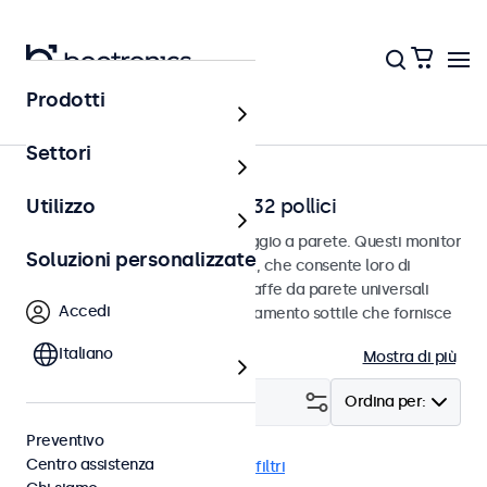
Prodotti
Home
Settori
Monitor a parete da 7 a 32 pollici
Utilizzo
Monitor progettati per il montaggio a parete. Questi monitor
Soluzioni personalizzate
sono dotati di connessione VESA, che consente loro di
essere facilmente montati su staffe da parete universali
Accedi
VESA. I monitor hanno un alloggiamento sottile che fornisce
una finitura elegante e piatta.
Italiano
Mostra di più
Filtro (
6
)
Ordina per:
Preventivo
Centro assistenza
Parete
4:3 / 5:4
Cancella i filtri