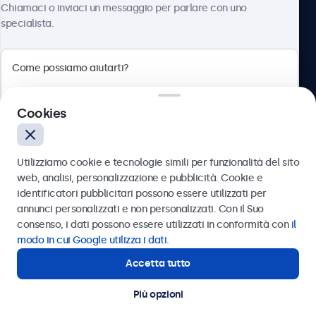
Chiamaci o inviaci un messaggio per parlare con uno
specialista.
Beetronics
Cookies
Via Confienza, 10, 10121 Torino, Italia
4.8/5 la valutazione di 5000+ aziende
Utilizziamo cookie e tecnologie simili per funzionalità del sito
Italiano
web, analisi, personalizzazione e pubblicità. Cookie e
identificatori pubblicitari possono essere utilizzati per
Inviare
annunci personalizzati e non personalizzati. Con il Suo
consenso, i dati possono essere utilizzati in conformità con
il
Oppure chiamaci al
011 1962 1372
modo in cui Google utilizza i dati
.
Accetta tutto
Hai bisogno di aiuto?
Contatta i nostri esperti
Più opzioni
© 2026 Beetronics