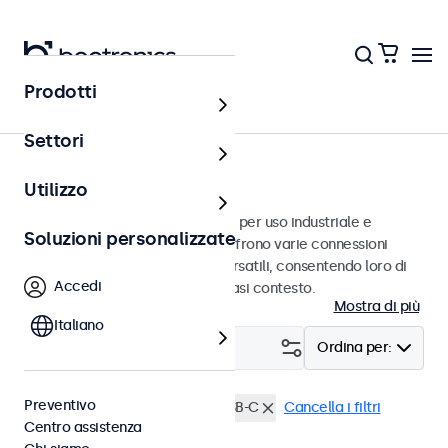
Prodotti
Home
Settori
Monitor da 7 a 32 pollici
Utilizzo
Monitor professionali progettati per uso industriale e
Soluzioni personalizzate
commerciale. Questi monitor offrono varie connessioni
video e opzioni di montaggio versatili, consentendo loro di
Accedi
integrarsi perfettamente qualsiasi contesto.
Mostra di più
Italiano
Filtro (
0
)
Ordina per:
Preventivo
Resistente all'acqua (IP65)
USB-C
Cancella i filtri
Centro assistenza