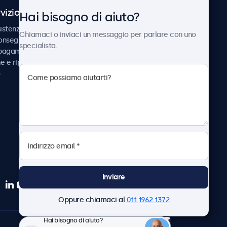
vizio Clienti
Chi siamo
Hai bisogno di aiuto?
istenza
Collaborazioni
Chiamaci o inviaci un messaggio per parlare con uno
consegna
Notizie e aggiornamenti
specialista.
 pagamento
Informazioni su
ne e riparazione
Beetronics
Lavora con noi
Termini e condizioni
Informativa sulla Privacy
Inviare
Oppure chiamaci al
011 1962 1372
Hai bisogno di aiuto?