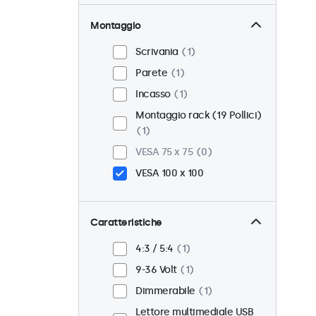
Montaggio
Scrivania
1
Parete
1
Incasso
1
Montaggio rack (19 Pollici)
1
VESA 75 x 75
0
VESA 100 x 100
Caratteristiche
4:3 / 5:4
1
9-36 Volt
1
Dimmerabile
1
Lettore multimediale USB