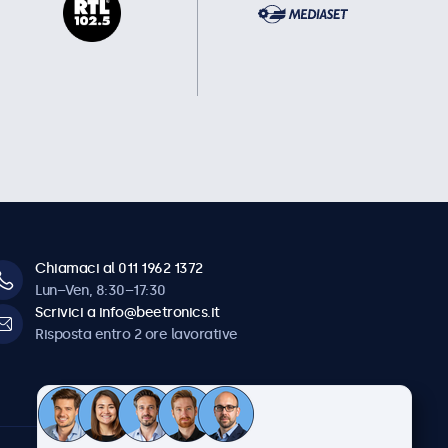
Chiamaci al 011 1962 1372
Lun–Ven, 8:30–17:30
Scrivici a info@beetronics.it
Risposta entro 2 ore lavorative