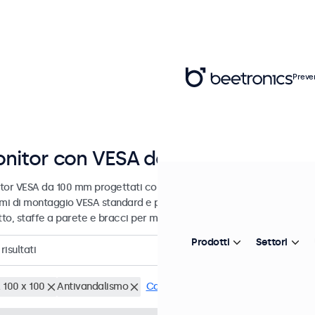
Preve
nitor con VESA da 100 mm
tor VESA da 100 mm progettati con opzioni di montaggio versatili. Qu
emi di montaggio VESA standard e possono quindi essere collegati a su
tto, staffe a parete e bracci per monitor.
Prodotti
Settori
risultati
 100 x 100
Antivandalismo
Cancella i filtri