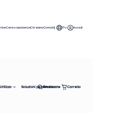
ntivo
Centro assistenza
Chi siamo
Contatti
IT
Accedi
esti monitor sono compatibili con i
pporti universali, supporti a
Utilizzo
Soluzioni personalizzate
Ricerca
Carrello
Ordina
Più venduto