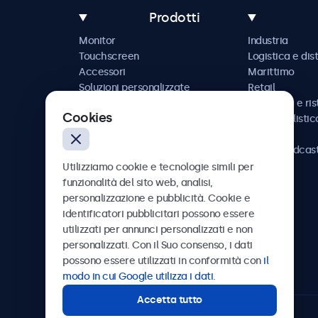
Prodotti
Monitor
Industria
Touchscreen
Logistica e dis
Accessori
Marittimo
Soluzioni personalizzate
Retail
Ospitalità e ri
Cookies
Automobilistic
Ferrovia
AV e broadcas
Sanità
Utilizziamo cookie e tecnologie simili per
funzionalità del sito web, analisi,
personalizzazione e pubblicità. Cookie e
identificatori pubblicitari possono essere
utilizzati per annunci personalizzati e non
Beetronics
personalizzati. Con il Suo consenso, i dati
possono essere utilizzati in conformità con
il
Via Confienza, 10, 10121 Torino, Italia
modo in cui Google utilizza i dati
.
Accetta tutto