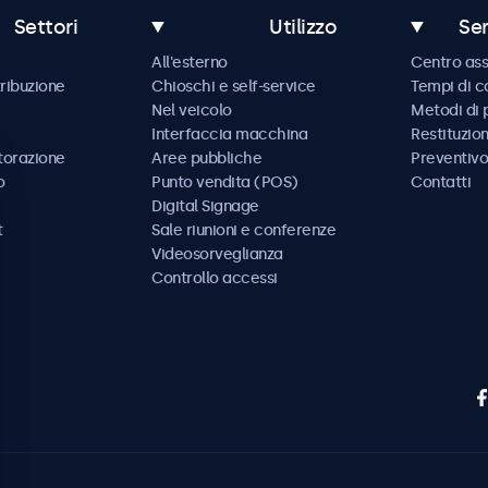
Settori
Utilizzo
Ser
All'esterno
Centro ass
tribuzione
Chioschi e self-service
Tempi di 
Nel veicolo
Metodi di
Interfaccia macchina
Restituzio
storazione
Aree pubbliche
Preventivo
o
Punto vendita (POS)
Contatti
Digital Signage
t
Sale riunioni e conferenze
Videosorveglianza
Controllo accessi