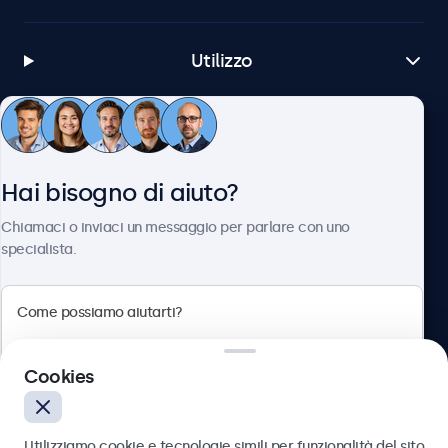
Utilizzo
Servizio Clienti
Hai bisogno di aiuto?
Chi siamo
Chiamaci o inviaci un messaggio per parlare con uno
specialista.
Beetronics
Cookies
Via Confienza, 10, 10121 Torino, Italia
4.8/5 la valutazione di 5000+ aziende
Utilizziamo cookie e tecnologie simili per funzionalità del sito