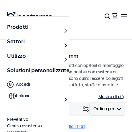
Prodotti
Home
Settori
Monitor con VESA da 75 mm
Utilizzo
Monitor VESA da 75 mm progettati con opzioni di montaggio
Soluzioni personalizzate
versatili. Questi monitor sono compatibili con i sistemi di
montaggio VESA standard e possono quindi essere collegati
Accedi
a supporti universali, supporti a soffitto, staffe a parete e
bracci per monitor.
Italiano
Mostra di più
Filtro (
15
)
Ordina per:
Preventivo
Centro assistenza
VESA 75 x 75
eMark
Cancella i filtri