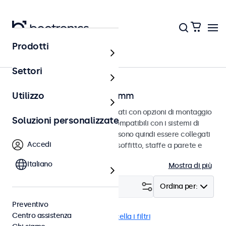
Prodotti
Home
Settori
Monitor con VESA da 75 mm
Utilizzo
Monitor VESA da 75 mm progettati con opzioni di montaggio
Soluzioni personalizzate
versatili. Questi monitor sono compatibili con i sistemi di
montaggio VESA standard e possono quindi essere collegati
Accedi
a supporti universali, supporti a soffitto, staffe a parete e
bracci per monitor.
Italiano
Mostra di più
Filtro (
15
)
Ordina per:
Preventivo
Centro assistenza
VESA 75 x 75
EN50155
Cancella i filtri