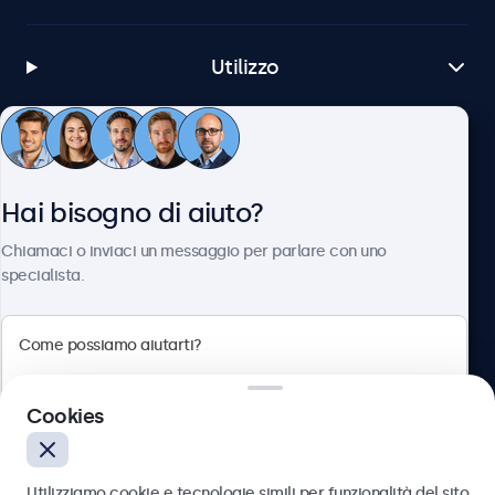
Utilizzo
Servizio Clienti
Hai bisogno di aiuto?
Chi siamo
Chiamaci o inviaci un messaggio per parlare con uno
specialista.
Beetronics
Cookies
Via Confienza, 10, 10121 Torino, Italia
4.8/5 la valutazione di 5000+ aziende
Utilizziamo cookie e tecnologie simili per funzionalità del sito