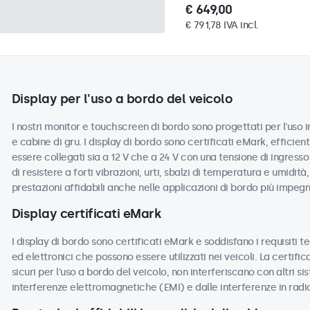
€ 649,00
€ 791,78 IVA incl.
Display per l'uso a bordo del veicolo
I nostri monitor e touchscreen di bordo sono progettati per l'uso 
e cabine di gru. I display di bordo sono certificati eMark, efficien
essere collegati sia a 12 V che a 24 V con una tensione di ingresso
di resistere a forti vibrazioni, urti, sbalzi di temperatura e umidità
prestazioni affidabili anche nelle applicazioni di bordo più impegn
Display certificati eMark
I display di bordo sono certificati eMark e soddisfano i requisiti t
ed elettronici che possono essere utilizzati nei veicoli. La certif
sicuri per l'uso a bordo del veicolo, non interferiscano con altri sis
interferenze elettromagnetiche (EMI) e dalle interferenze in radi