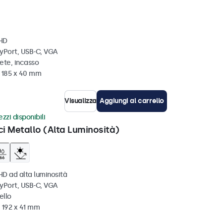
 HD
ayPort, USB-C, VGA
ete, incasso
x 185 x 40 mm
Visualizza
Aggiungi al carrello
zzi disponibili
ci Metallo (Alta Luminosità)
HD ad alta luminosità
ayPort, USB-C, VGA
ello
 192 x 41 mm