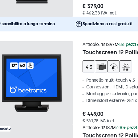
€ 379,00
€ 462,38 IVA incl.
isponibilità a lungo termine
Spedizione e resi gratuiti
Articolo:
12TSV7M
86 pezzi 
Touchscreen 12 Polli
Pannello multi-touch 4:3
Connessioni: HDMI, Displ
Montaggio: scrivania, par
Dimensioni esterne: 281 
€ 449,00
€ 547,78 IVA incl.
Articolo:
12TS7M
100+ pezzi 
venduto
Touchscreen 12 Polli