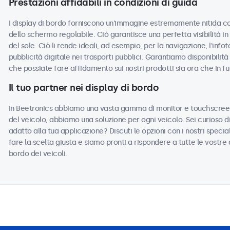
Prestazioni affidabili in condizioni di guida
I display di bordo forniscono un'immagine estremamente nitida co
dello schermo regolabile. Ciò garantisce una perfetta visibilità in
del sole. Ciò li rende ideali, ad esempio, per la navigazione, l'inf
pubblicità digitale nei trasporti pubblici. Garantiamo disponibilità
che possiate fare affidamento sui nostri prodotti sia ora che in fu
Il tuo partner nei display di bordo
In Beetronics abbiamo una vasta gamma di monitor e touchscreen 
del veicolo, abbiamo una soluzione per ogni veicolo. Sei curioso 
adatto alla tua applicazione? Discuti le opzioni con i nostri speciali
fare la scelta giusta e siamo pronti a rispondere a tutte le vostre
bordo dei veicoli.