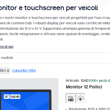
nitor e touchscreen per veicoli
i i nostri monitor e touchscreen per veicoli progettati per l'uso in a
 veicoli commerciali. I robusti display per veicoli sono certificati eM
limentazione da 12 V o 24 V. Supportano un'ampia gamma di temperatu
zioni, facile integrazione e offrono varie opzioni di montaggio, rende
li.
ra di più
risultati
llici
Cancella i filtri
Articolo:
12HD7
100+ pezzi d
Monitor 12 Pollici
Risoluzione 1920 x 1080 (F