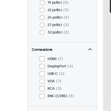
19 pollici
5
22 pollici
3
24 pollici
3
27 pollici
3
32 pollici
2
Connessione
HDMI
7
DisplayPort
4
USB-C
4
VGA
7
RCA
3
BNC (CVBS)
3