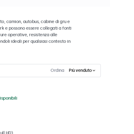
uto, camion, autobus, cabine di gru e
ark e possono essere collegati a fonti
re operative, resistenza alle
ndoli ideali per qualsiasi contesto in
Ordina
Più venduto
isponibili
ull HD)