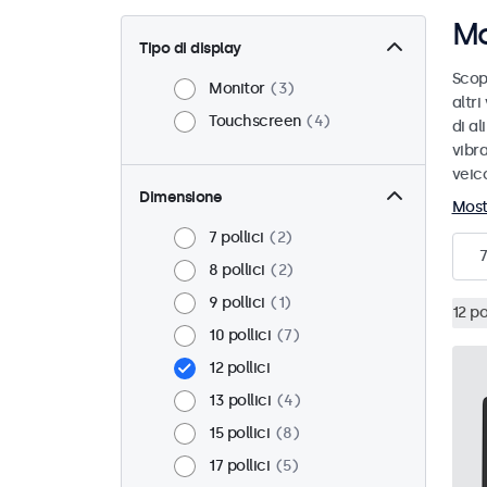
Mo
Tipo di display
Scopr
Monitor
3
altri
Touchscreen
4
di a
vibra
veico
Dimensione
Most
7 pollici
2
7
8 pollici
2
9 pollici
1
12 po
10 pollici
7
12 pollici
13 pollici
4
15 pollici
8
17 pollici
5