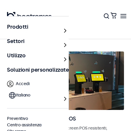
Prodotti
Home
Settori
Utilizzo
Soluzioni personalizzate
Accedi
Italiano
Monitor e touchscreen POS
Preventivo
Centro assistenza
Scopri i nostri monitor e touchscreen POS resistenti,