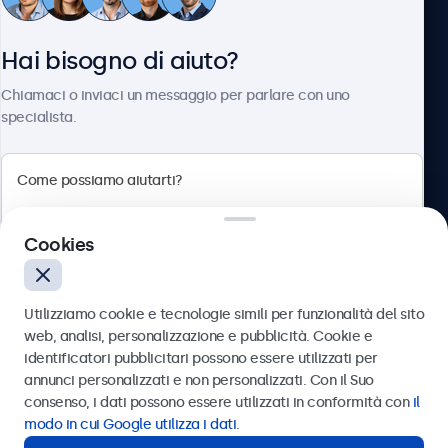
Servizio Clienti
Hai bisogno di aiuto?
Chi siamo
Chiamaci o inviaci un messaggio per parlare con uno
specialista.
Beetronics
Cookies
Via Confienza, 10, 10121 Torino, Italia
4.8/5 la valutazione di 5000+ aziende
Utilizziamo cookie e tecnologie simili per funzionalità del sito
Italiano
web, analisi, personalizzazione e pubblicità. Cookie e
identificatori pubblicitari possono essere utilizzati per
Inviare
annunci personalizzati e non personalizzati. Con il Suo
consenso, i dati possono essere utilizzati in conformità con
il
Oppure chiamaci al
011 1962 1372
modo in cui Google utilizza i dati
.