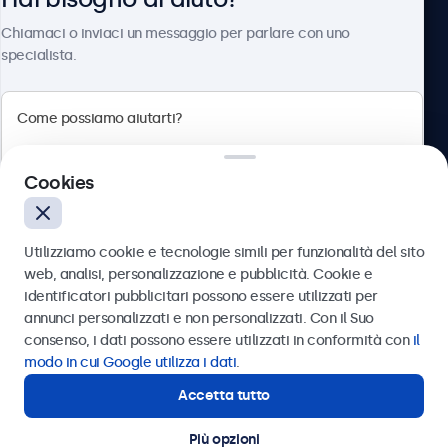
Chi siamo
Chiamaci o inviaci un messaggio per parlare con uno
specialista.
Beetronics
Cookies
Via Confienza, 10, 10121 Torino, Italia
4.8/5 la valutazione di 5000+ aziende
Utilizziamo cookie e tecnologie simili per funzionalità del sito
Italiano
web, analisi, personalizzazione e pubblicità. Cookie e
identificatori pubblicitari possono essere utilizzati per
Inviare
annunci personalizzati e non personalizzati. Con il Suo
consenso, i dati possono essere utilizzati in conformità con
il
Oppure chiamaci al
011 1962 1372
modo in cui Google utilizza i dati
.
Accetta tutto
Hai bisogno di aiuto?
Contatta i nostri esperti
Più opzioni
© 2026 Beetronics