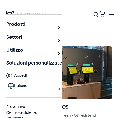
Prodotti
Home
Settori
Utilizzo
Soluzioni personalizzate
Accedi
Italiano
Monitor e touchscreen POS
Preventivo
Centro assistenza
Scopri i nostri monitor e touchscreen POS resistenti,