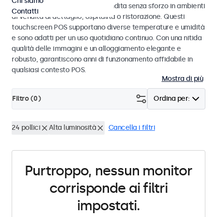
Chi siamo
progettati per transazioni di vendita senza sforzo in ambienti
Contatti
di vendita al dettaglio, ospitalità o ristorazione. Questi
touchscreen POS supportano diverse temperature e umidità
e sono adatti per un uso quotidiano continuo. Con una nitida
qualità delle immagini e un alloggiamento elegante e
robusto, garantiscono anni di funzionamento affidabile in
qualsiasi contesto POS.
Mostra di più
Filtro (
0
)
Ordina per:
24 pollici
Alta luminosità
Cancella i filtri
Purtroppo, nessun monitor
corrisponde ai filtri
impostati.