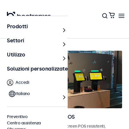
Prodotti
Punto vendita (POS)
Settori
Utilizzo
Soluzioni personalizzate
Accedi
Italiano
Monitor e touchscreen POS
Preventivo
Centro assistenza
Scopri i nostri monitor e touchscreen POS resistenti,