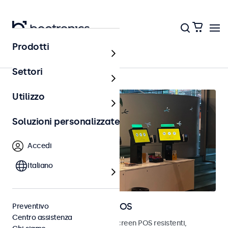
Prodotti
Punto vendita (POS)
Settori
Utilizzo
Soluzioni personalizzate
Accedi
Italiano
Monitor e touchscreen POS
Preventivo
Centro assistenza
Scopri i nostri monitor e touchscreen POS resistenti,