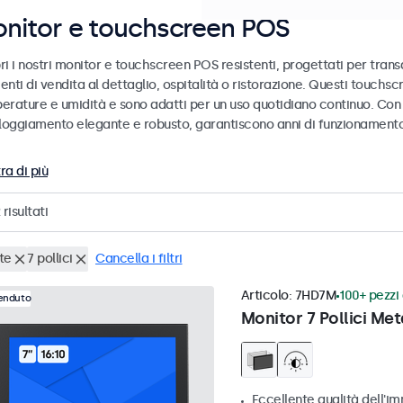
nitor e touchscreen POS
i i nostri monitor e touchscreen POS resistenti, progettati per transa
enti di vendita al dettaglio, ospitalità o ristorazione. Questi touch
erature e umidità e sono adatti per un uso quotidiano continuo. Con 
lloggiamento elegante e robusto, garantiscono anni di funzionamento 
ra di più
risultati
te
7 pollici
Cancella i filtri
Articolo:
7HD7M
100+ pezzi 
venduto
Monitor 7 Pollici Met
Eccellente qualità dell'im