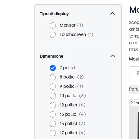
Mo
Tipo di display
Scopr
Monitor
1
ambi
Touchscreen
1
temp
un a
POS.
Dimensione
Most
7 pollici
2
8 pollici
2
9 pollici
1
Pare
10 pollici
6
Più 
12 pollici
6
13 pollici
4
15 pollici
7
17 pollici
4