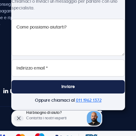
Chiamaci o inviaci un messaggio per parlare con uno
consegna
Notizie e aggiornamenti
specialista.
 pagamento
Informazioni su
ne e riparazione
Beetronics
Lavora con noi
Termini e condizioni
Informativa sulla Privacy
Inviare
Oppure chiamaci al
011 1962 1372
Hai bisogno di aiuto?
Italiano
Contatta i nostri esperti