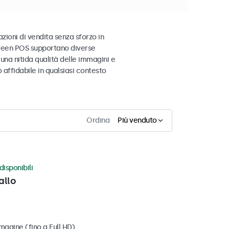
zioni di vendita senza sforzo in
screen POS supportano diverse
una nitida qualità delle immagini e
affidabile in qualsiasi contesto
Ordina
Più venduto
disponibili
allo
magine (fino a Full HD)