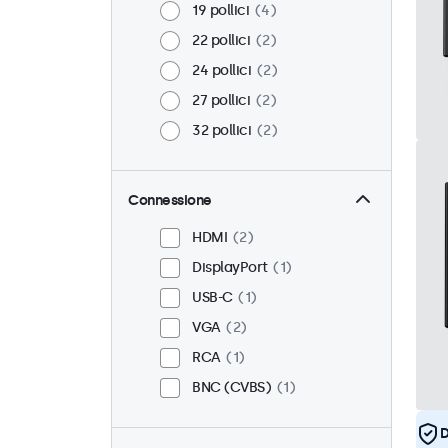
19 pollici
4
22 pollici
2
24 pollici
2
27 pollici
2
32 pollici
2
Connessione
HDMI
2
DisplayPort
1
USB-C
1
VGA
2
RCA
1
BNC (CVBS)
1
D