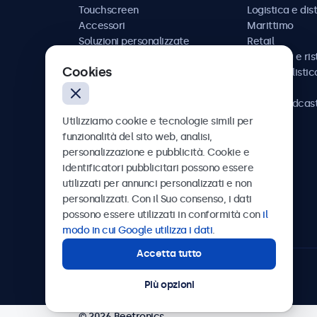
Touchscreen
Logistica e dis
Accessori
Marittimo
Soluzioni personalizzate
Retail
Ospitalità e ri
Cookies
Automobilistic
Ferrovia
AV e broadcas
Sanità
Utilizziamo cookie e tecnologie simili per
funzionalità del sito web, analisi,
personalizzazione e pubblicità. Cookie e
identificatori pubblicitari possono essere
utilizzati per annunci personalizzati e non
Beetronics
personalizzati. Con il Suo consenso, i dati
possono essere utilizzati in conformità con
il
Via Confienza, 10, 10121 Torino, Italia
modo in cui Google utilizza i dati
.
Accetta tutto
4.8/5 la valutazione di 5000+ aziende
Più opzioni
© 2026 Beetronics