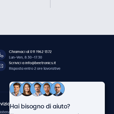
Chiamaci al 011 1962 1372
Lun–Ven, 8:30–17:30
Scrivici a info@beetronics.it
Risposta entro 2 ore lavorative
vizio Clienti
Chi siamo
Hai bisogno di aiuto?
istenza
Collaborazioni