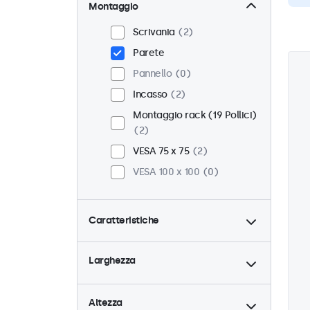
Montaggio
Scrivania
2
Parete
Pannello
0
Incasso
2
Montaggio rack (19 Pollici)
2
VESA 75 x 75
2
VESA 100 x 100
0
Caratteristiche
4:3 / 5:4
0
Larghezza
9-36 Volt
2
Dimmerabile
2
Altezza
Lettore multimediale USB