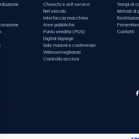
tribuzione
Chioschi e self-service
Tempi di 
Nel veicolo
Metodi di
Interfaccia macchina
Restituzio
storazione
Aree pubbliche
Preventivo
o
Punto vendita (POS)
Contatti
Digital Signage
t
Sale riunioni e conferenze
Videosorveglianza
Controllo accessi