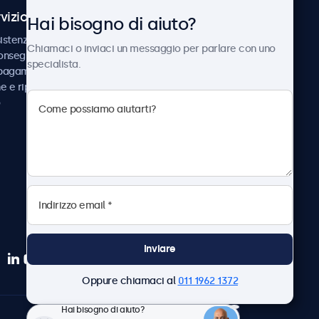
vizio Clienti
Chi siamo
Hai bisogno di aiuto?
istenza
Collaborazioni
Chiamaci o inviaci un messaggio per parlare con uno
consegna
Notizie e aggiornamenti
specialista.
 pagamento
Informazioni su
ne e riparazione
Beetronics
Lavora con noi
Termini e condizioni
Informativa sulla Privacy
Inviare
Oppure chiamaci al
011 1962 1372
Hai bisogno di aiuto?