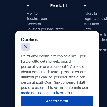
Prodotti
Monitor
Industria
Touchscreen
Logistica e dis
Accessori
Marittimo
Soluzioni personalizzate
Retail
Ospitalità e ri
Cookies
Automobilistic
Ferrovia
AV e broadcas
Sanità
Utilizziamo cookie e tecnologie simili per
funzionalità del sito web, analisi,
personalizzazione e pubblicità. Cookie e
identificatori pubblicitari possono essere
utilizzati per annunci personalizzati e non
Beetronics
personalizzati. Con il Suo consenso, i dati
possono essere utilizzati in conformità con
il
Via Confienza, 10, 10121 Torino, Italia
modo in cui Google utilizza i dati
.
Accetta tutto