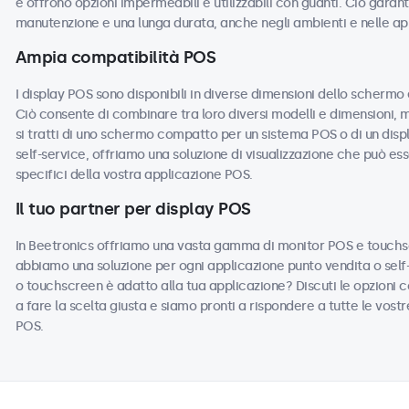
e offrono opzioni impermeabili e utilizzabili con guanti. Ciò garanti
manutenzione e una lunga durata, anche negli ambienti e nelle app
Ampia compatibilità POS
I display POS sono disponibili in diverse dimensioni dello schermo
Ciò consente di combinare tra loro diversi modelli e dimensioni, 
si tratti di uno schermo compatto per un sistema POS o di un displ
self-service, offriamo una soluzione di visualizzazione che può es
specifici della vostra applicazione POS.
Il tuo partner per display POS
In Beetronics offriamo una vasta gamma di monitor POS e touchsc
abbiamo una soluzione per ogni applicazione punto vendita o self-
o touchscreen è adatto alla tua applicazione? Discuti le opzioni con 
a fare la scelta giusta e siamo pronti a rispondere a tutte le vost
POS.