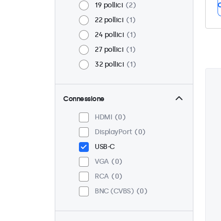
19 pollici
2
C
22 pollici
1
24 pollici
1
27 pollici
1
32 pollici
1
Connessione
HDMI
0
DisplayPort
0
USB-C
VGA
0
RCA
0
BNC (CVBS)
0