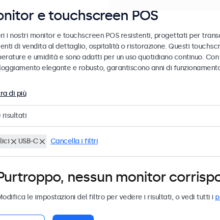
nitor e touchscreen POS
i i nostri monitor e touchscreen POS resistenti, progettati per transa
enti di vendita al dettaglio, ospitalità o ristorazione. Questi touch
erature e umidità e sono adatti per un uso quotidiano continuo. Con 
lloggiamento elegante e robusto, garantiscono anni di funzionamento 
ra di più
0
risultati
lici
USB-C
Cancella i filtri
Purtroppo, nessun monitor corrispond
odifica le impostazioni del filtro per vedere i risultati, o vedi tutti i
p