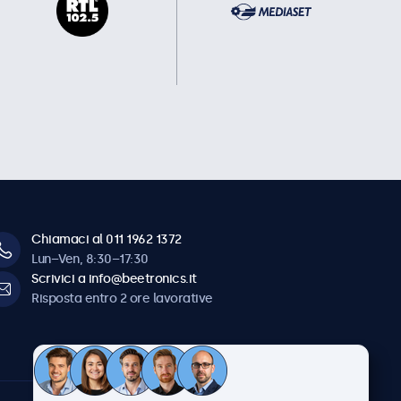
Chiamaci al 011 1962 1372
Lun–Ven, 8:30–17:30
Scrivici a info@beetronics.it
Risposta entro 2 ore lavorative