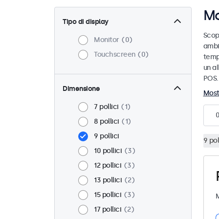
Mo
Tipo di display
Scopr
Monitor
0
ambi
Touchscreen
0
temp
un a
POS.
Dimensione
Most
7 pollici
1
8 pollici
1
9 pollici
9 pol
10 pollici
3
12 pollici
3
13 pollici
2
15 pollici
3
M
17 pollici
2