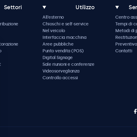
Settori
Utilizzo
Ser
All'esterno
Centro ass
tribuzione
Chioschi e self-service
Tempi di 
Nel veicolo
Metodi di
Interfaccia macchina
Restituzio
storazione
Aree pubbliche
Preventivo
o
Punto vendita (POS)
Contatti
Digital Signage
t
Sale riunioni e conferenze
Videosorveglianza
Controllo accessi