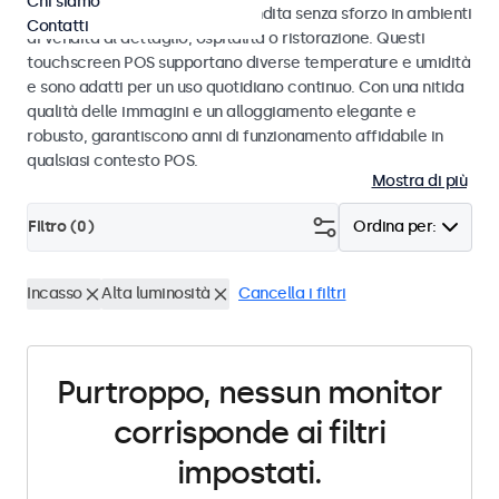
Chi siamo
progettati per transazioni di vendita senza sforzo in ambienti
Contatti
di vendita al dettaglio, ospitalità o ristorazione. Questi
touchscreen POS supportano diverse temperature e umidità
e sono adatti per un uso quotidiano continuo. Con una nitida
qualità delle immagini e un alloggiamento elegante e
robusto, garantiscono anni di funzionamento affidabile in
qualsiasi contesto POS.
Mostra di più
Filtro (
0
)
Ordina per:
Incasso
Alta luminosità
Cancella i filtri
Purtroppo, nessun monitor
corrisponde ai filtri
impostati.