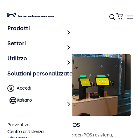
Prodotti
Home
Settori
Utilizzo
Soluzioni personalizzate
Accedi
Italiano
Monitor e touchscreen POS
Preventivo
Centro assistenza
Scopri i nostri monitor e touchscreen POS resistenti,