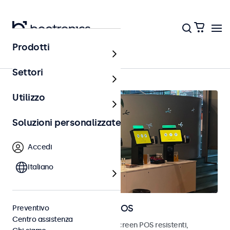
Prodotti
Home
Settori
Utilizzo
Soluzioni personalizzate
Accedi
Italiano
Monitor e touchscreen POS
Preventivo
Centro assistenza
Scopri i nostri monitor e touchscreen POS resistenti,