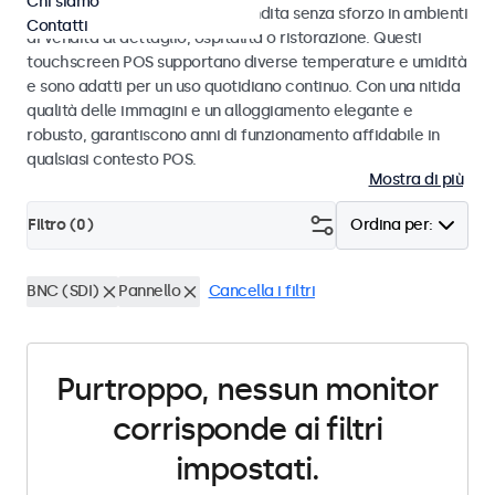
Chi siamo
progettati per transazioni di vendita senza sforzo in ambienti
Contatti
di vendita al dettaglio, ospitalità o ristorazione. Questi
touchscreen POS supportano diverse temperature e umidità
e sono adatti per un uso quotidiano continuo. Con una nitida
qualità delle immagini e un alloggiamento elegante e
robusto, garantiscono anni di funzionamento affidabile in
qualsiasi contesto POS.
Mostra di più
Filtro (
0
)
Ordina per:
BNC (SDI)
Pannello
Cancella i filtri
Purtroppo, nessun monitor
corrisponde ai filtri
impostati.