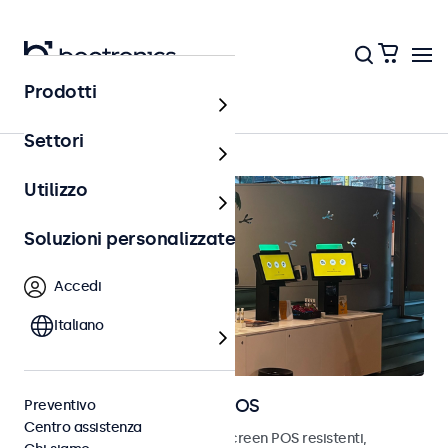
Prodotti
Home
Settori
Utilizzo
Soluzioni personalizzate
Accedi
Italiano
Monitor e touchscreen POS
Preventivo
Centro assistenza
Scopri i nostri monitor e touchscreen POS resistenti,