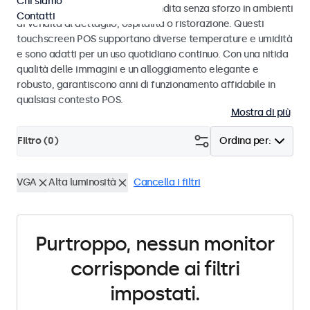
Chi siamo
progettati per transazioni di vendita senza sforzo in ambienti
Contatti
di vendita al dettaglio, ospitalità o ristorazione. Questi
touchscreen POS supportano diverse temperature e umidità
e sono adatti per un uso quotidiano continuo. Con una nitida
qualità delle immagini e un alloggiamento elegante e
robusto, garantiscono anni di funzionamento affidabile in
qualsiasi contesto POS.
Mostra di più
Filtro (
0
)
Ordina per:
VGA
Alta luminosità
Cancella i filtri
Purtroppo, nessun monitor
corrisponde ai filtri
impostati.