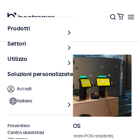
Prodotti
Home
Settori
Utilizzo
Soluzioni personalizzate
Accedi
Italiano
Monitor e touchscreen POS
Preventivo
Centro assistenza
Scopri i nostri monitor e touchscreen POS resistenti,