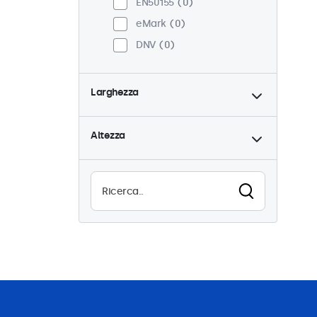
EN50155
0
eMark
0
DNV
0
Larghezza
Altezza