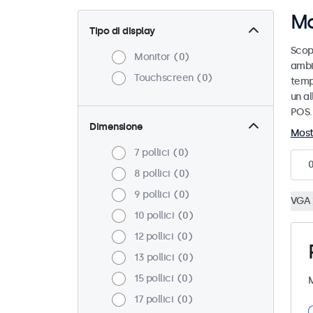
Mo
Tipo di display
Scopr
Monitor
0
ambi
Touchscreen
0
temp
un a
POS.
Dimensione
Most
7 pollici
0
8 pollici
0
9 pollici
0
VGA
10 pollici
0
12 pollici
0
13 pollici
0
15 pollici
0
M
17 pollici
0