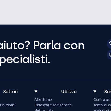
aiuto? Parla con
pecialisti.
Settori
Utilizzo
Ser
All'esterno
Centro ass
tribuzione
Chioschi e self-service
Tempi di 
Nel veicolo
Metodi di