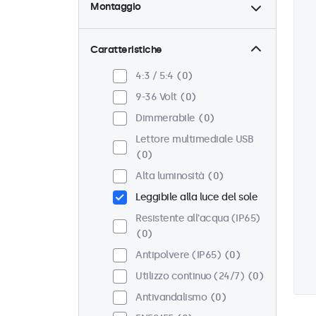
Montaggio
Scrivania
0
Parete
0
Caratteristiche
Pannello
0
4:3 / 5:4
0
Incasso
0
9-36 Volt
0
Montaggio rack (19 Pollici)
Dimmerabile
0
0
Lettore multimediale USB
VESA 75 x 75
0
0
VESA 100 x 100
0
Alta luminosità
0
Leggibile alla luce del sole
Resistente all'acqua (IP65)
0
Antipolvere (IP65)
0
Utilizzo continuo (24/7)
0
Antivandalismo
0