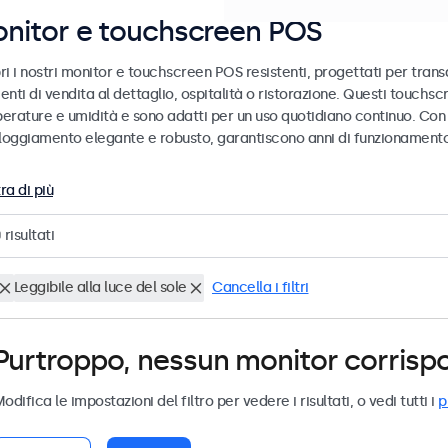
nitor e touchscreen POS
i i nostri monitor e touchscreen POS resistenti, progettati per transa
enti di vendita al dettaglio, ospitalità o ristorazione. Questi touch
erature e umidità e sono adatti per un uso quotidiano continuo. Con 
lloggiamento elegante e robusto, garantiscono anni di funzionamento 
ra di più
0
risultati
Leggibile alla luce del sole
Cancella i filtri
Purtroppo, nessun monitor corrispond
odifica le impostazioni del filtro per vedere i risultati, o vedi tutti i
p