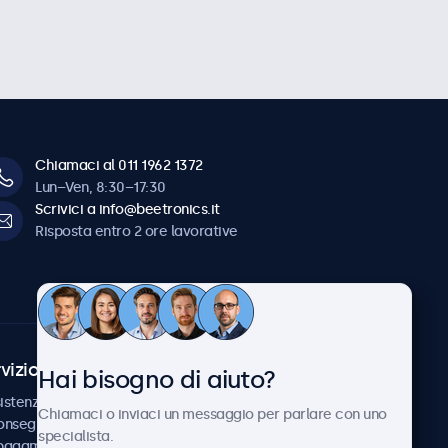
Chiamaci al 011 1962 1372
Lun–Ven, 8:30–17:30
Scrivici a info@beetronics.it
Risposta entro 2 ore lavorative
vizio Clienti
Chi siamo
Hai bisogno di aiuto?
istenza
Collaborazioni
Chiamaci o inviaci un messaggio per parlare con uno
consegna
Notizie e aggiornamenti
specialista.
 pagamento
Informazioni su