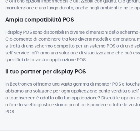
e offrono opzioni impermeabili e utilizzabili con guanti. Ciò garanti
manutenzione e una lunga durata, anche negli ambienti e nelle app
Ampia compatibilità POS
I display POS sono disponibili in diverse dimensioni dello schermo
Ciò consente di combinare tra loro diversi modelli e dimensioni, 
si tratti di uno schermo compatto per un sistema POS o di un displ
self-service, offriamo una soluzione di visualizzazione che può es
specifici della vostra applicazione POS.
Il tuo partner per display POS
In Beetronics offriamo una vasta gamma di monitor POS e touchsc
abbiamo una soluzione per ogni applicazione punto vendita o self-
o touchscreen è adatto alla tua applicazione? Discuti le opzioni con 
a fare la scelta giusta e siamo pronti a rispondere a tutte le vost
POS.