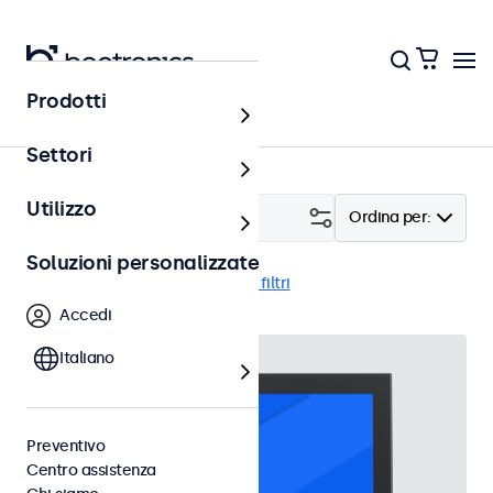
Prodotti
Home
Settori
Utilizzo
Filtro (
2
)
Ordina per:
Soluzioni personalizzate
Incasso
7 pollici
Cancella i filtri
Accedi
Italiano
Preventivo
Centro assistenza