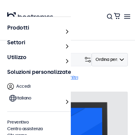
Prodotti
Home
Settori
Utilizzo
Filtro (
2
)
Ordina per:
Soluzioni personalizzate
Parete
7 pollici
Cancella i filtri
Accedi
Italiano
Preventivo
Centro assistenza