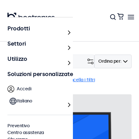
Prodotti
Home
Settori
Utilizzo
Filtro (
1
)
Ordina per:
Soluzioni personalizzate
Touchscreen
27 pollici
Cancella i filtri
Accedi
Italiano
Preventivo
Centro assistenza