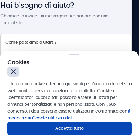
Hai bisogno di aiuto?
Chi siamo
Chiamaci o inviaci un messaggio per parlare con uno
specialista.
Beetronics
Cookies
Via Confienza, 10, 10121 Torino, Italia
4.8/5 la valutazione di 5000+ aziende
Utilizziamo cookie e tecnologie simili per funzionalità del sito
Italiano
web, analisi, personalizzazione e pubblicità. Cookie e
identificatori pubblicitari possono essere utilizzati per
Inviare
annunci personalizzati e non personalizzati. Con il Suo
consenso, i dati possono essere utilizzati in conformità con
il
Oppure chiamaci al
011 1962 1372
modo in cui Google utilizza i dati
.
Accetta tutto
Hai bisogno di aiuto?
Contatta i nostri esperti