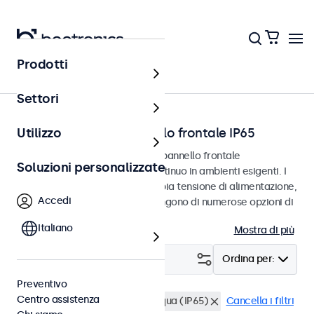
Prodotti
Home
Settori
Touchscreen con pannello frontale IP65
Utilizzo
Touchscreen progettati con un pannello frontale
Soluzioni personalizzate
impermeabile IP65 per l'uso continuo in ambienti esigenti. I
touchscreen supportano un'ampia tensione di alimentazione,
Accedi
sono facili da integrare e dispongono di numerose opzioni di
configurazione.
Italiano
Mostra di più
Filtro (
0
)
Ordina per:
Preventivo
Centro assistenza
BNC (CVBS)
Resistente all'acqua (IP65)
Cancella i filtri