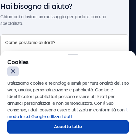
Hai bisogno di aiuto?
Chi siamo
Chiamaci o inviaci un messaggio per parlare con uno
specialista.
Beetronics
Cookies
Via Confienza, 10, 10121 Torino, Italia
4.8/5 la valutazione di 5000+ aziende
Utilizziamo cookie e tecnologie simili per funzionalità del sito
Italiano
web, analisi, personalizzazione e pubblicità. Cookie e
identificatori pubblicitari possono essere utilizzati per
Inviare
annunci personalizzati e non personalizzati. Con il Suo
consenso, i dati possono essere utilizzati in conformità con
il
Oppure chiamaci al
011 1962 1372
modo in cui Google utilizza i dati
.
Accetta tutto
Hai bisogno di aiuto?
Contatta i nostri esperti