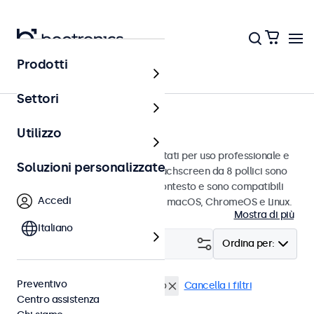
Prodotti
Touchscreen
Settori
Touchscreen da 8 pollici
Utilizzo
Touchscreen da 8 pollici progettati per uso professionale e
Soluzioni personalizzate
uso continuo. Questi monitor touchscreen da 8 pollici sono
facili da integrare in qualsiasi contesto e sono compatibili
Accedi
con i sistemi operativi Windows, macOS, ChromeOS e Linux.
Mostra di più
Italiano
Filtro (
0
)
Ordina per:
Preventivo
Touchscreen 8 pollici
Pannello
Cancella i filtri
Centro assistenza