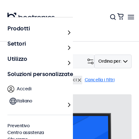
Prodotti
Home
Settori
Utilizzo
Filtro (
2
)
Ordina per:
Soluzioni personalizzate
9-36 Volt
Touchscreen 24 pollici
Cancella i filtri
Accedi
Italiano
Preventivo
Centro assistenza