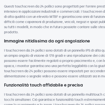
Questi touchscreen da 24 pollici sono progettati per fornire presta
intensivo in applicazioni industriali e commerciali. I touchscreen
di alta qualità con un elevato MTBF e garantiscono anni di funzio
difficili come capannoni di produzione, veicoli, negozi e spazi pub
su tutti i modelli, in modo che in futuro possiate contare sulle ste
prodotto.
Immagine nitidissima da ogni angolazione
I touchscreen da 24 pollici sono dotati di un pannello IPS di alta 
un ampio angolo di visione di 178 gradi e una riproduzione dei colo
possono essere facilmente regolati a proprio piacimento e, con le 
opaca, i monitor garantiscono una perfetta leggibilità con la giusta
touchscreen da 24 pollici possono essere impostati per accende
alimentazione o segnale video e possono essere utilizzati sia in m
Funzionalità touch affidabile e precisa
I touchscreen da 24 pollici sono dotati di un pannello multitouch c
tocchi simultanei. Ciò garantisce funzionalità touch estremamente
come lo scorrimento e lo zoom. I touchscreen da 24 pollici posson