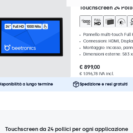
Articolo:
24HB9M/U1
51 pez
Touchscreen 24 Polli
Pannello multi-touch Full 
Connessioni: HDMI, Displ
Montaggio: incasso, pann
Dimensioni esterne: 583 
€ 899,00
€ 1.096,78 IVA incl.
isponibilità a lungo termine
Spedizione e resi gratuiti
Touchscreen da 24 pollici per ogni applicazione