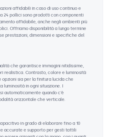
zioni affidabili in caso di uso continuo e
 da 24 pollici sono prodotti con componenti
namento affidabile, anche negli ambienti più
blici. Offriamo disponibilità a lungo termine
sse prestazioni, dimensioni e specifiche del
qualità che garantisce immagini nitidissime,
ri realistica. Contrasto, colore e luminosità
opzioni sia per la finitura lucida che
 luminosità in ogni situazione. I
rsi automaticamente quando c'è
odalità orizzontale che verticale.
apacitivo in grado di elaborare fino a 10
 accurate e supporto per gesti tattili
o essere azionati con la mano, con i guanti