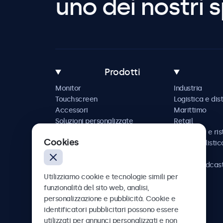
uno dei nostri s
Prodotti
Monitor
Industria
Touchscreen
Logistica e dis
Accessori
Marittimo
Soluzioni personalizzate
Retail
Ospitalità e ri
Cookies
Automobilistic
Ferrovia
AV e broadcas
Sanità
Utilizziamo cookie e tecnologie simili per
funzionalità del sito web, analisi,
personalizzazione e pubblicità. Cookie e
identificatori pubblicitari possono essere
utilizzati per annunci personalizzati e non