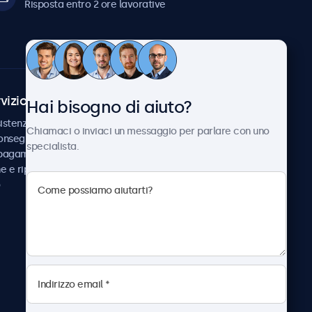
Risposta entro 2 ore lavorative
vizio Clienti
Chi siamo
Hai bisogno di aiuto?
istenza
Collaborazioni
Chiamaci o inviaci un messaggio per parlare con uno
consegna
Notizie e aggiornamenti
specialista.
 pagamento
Informazioni su
ne e riparazione
Beetronics
Lavora con noi
Termini e condizioni
Informativa sulla Privacy