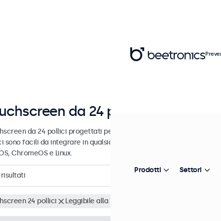
Preve
uchscreen da 24 pollici
hscreen da 24 pollici progettati per uso professionale e uso contin
ci sono facili da integrare in qualsiasi contesto e sono compatibili c
S, ChromeOS e Linux.
Prodotti
Settori
risultati
hscreen 24 pollici
Leggibile alla luce del sole
Cancella i filtri