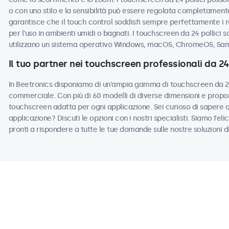
o con uno stilo e la sensibilità può essere regolata completamente
garantisce che il touch control soddisfi sempre perfettamente i r
per l'uso in ambienti umidi o bagnati. I touchscreen da 24 pollici s
utilizzano un sistema operativo Windows, macOS, ChromeOS, Sam
Il tuo partner nei touchscreen professionali da 24 
In Beetronics disponiamo di un'ampia gamma di touchscreen da 24 p
commerciale. Con più di 60 modelli di diverse dimensioni e propor
touchscreen adatta per ogni applicazione. Sei curioso di sapere 
applicazione? Discuti le opzioni con i nostri specialisti. Siamo felic
pronti a rispondere a tutte le tue domande sulle nostre soluzioni d