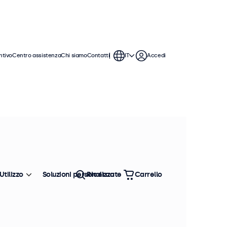
ntivo
Centro assistenza
Chi siamo
Contatti
IT
Accedi
uo. Questi monitor touchscreen da 24
on i sistemi operativi Windows,
Utilizzo
Soluzioni personalizzate
Ricerca
Carrello
Ordina
Più venduto