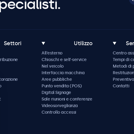
pecialisti.
Settori
Utilizzo
Ser
All'esterno
Centro ass
tribuzione
Chioschi e self-service
Tempi di 
Nel veicolo
Metodi di
Interfaccia macchina
Restituzio
storazione
Aree pubbliche
Preventivo
o
Punto vendita (POS)
Contatti
Digital Signage
t
Sale riunioni e conferenze
Videosorveglianza
Controllo accessi