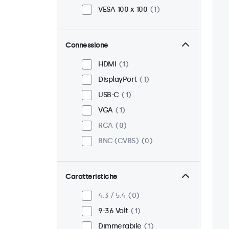
VESA 100 x 100
1
Connessione
HDMI
1
DisplayPort
1
USB-C
1
VGA
1
RCA
0
BNC (CVBS)
0
Caratteristiche
4:3 / 5:4
0
9-36 Volt
1
Dimmerabile
1