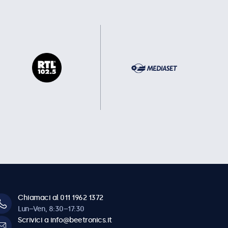
Chiamaci al 011 1962 1372
Lun–Ven, 8:30–17:30
Scrivici a info@beetronics.it