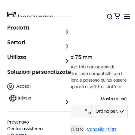
Prodotti
Home
Settori
Touchscreen con VESA da 75 mm
Utilizzo
Touchscreen VESA da 75 mm progettati con opzioni di
Soluzioni personalizzate
montaggio versatili. Questi monitor sono compatibili con i
sistemi di montaggio VESA standard e possono quindi essere
Accedi
collegati a supporti universali, supporti a soffitto, staffe a
parete e bracci per monitor.
Italiano
Mostra di più
Filtro (
1
)
Ordina per:
Preventivo
Centro assistenza
VESA 75 x 75
Touchscreen 8 pollici
Cancella i filtri