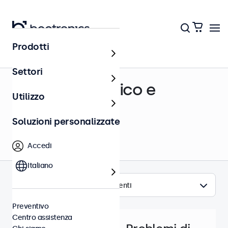
Prodotti
Centro assistenza
Settori
Supporto tecnico e
Utilizzo
assistenza
Soluzioni personalizzate
Accedi
Italiano
Argomenti
Preventivo
Centro assistenza