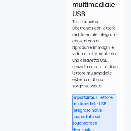
multimediale
USB
Tutti i monitor
Beetronics con lettore
multimediale integrato
consentono di
riprodurre immagini e
video direttamente da
una chiavetta USB,
senza la necessità di un
lettore multimediale
esterno o di una
sorgente video.
Importante:
Il lettore
multimediale USB
integrato non è
supportato sui
touchscreen
Beetronics.