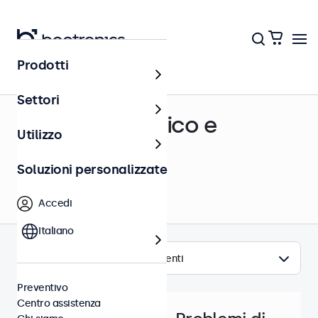
Prodotti
Centro assistenza
Settori
Supporto tecnico e
Utilizzo
assistenza
Soluzioni personalizzate
Accedi
Italiano
Argomenti
Preventivo
Centro assistenza