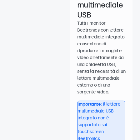
multimediale
USB
Tutti i monitor
Beetronics con lettore
multimediale integrato
consentono di
riprodurre immagini e
video direttamente da
una chiavetta USB,
senza la necessità di un
lettore multimediale
esterno o di una
sorgente video.
Importante:
Il lettore
multimediale USB
integrato non è
supportato sui
touchscreen
Beetronics.