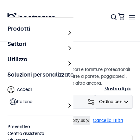
Prodotti
Home
Settori
Accessori
Utilizzo
Un vasto assortimento di accessori e forniture professionali
Soluzioni personalizzate
per i suoi display Beetronics. Staffe a parete, poggiapiedi,
cavi video, dimmer, connettori e altro ancora.
Mostra di più
Accedi
Filtro (
Italiano
0
)
Ordina per:
Dimmer esterno
Penna touch Stylus
Cancella i filtri
Preventivo
Centro assistenza