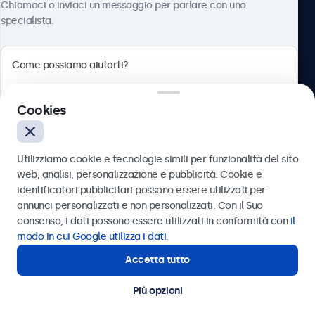
Chiamaci o inviaci un messaggio per parlare con uno
specialista.
Beetronics
Cookies
Via Confienza, 10, 10121 Torino, Italia
4.8/5 la valutazione di 5000+ aziende
Utilizziamo cookie e tecnologie simili per funzionalità del sito
Italiano
web, analisi, personalizzazione e pubblicità. Cookie e
identificatori pubblicitari possono essere utilizzati per
Inviare
annunci personalizzati e non personalizzati. Con il Suo
consenso, i dati possono essere utilizzati in conformità con
il
Oppure chiamaci al
011 1962 1372
modo in cui Google utilizza i dati
.
Accetta tutto
Hai bisogno di aiuto?
Contatta i nostri esperti
Più opzioni
© 2026 Beetronics