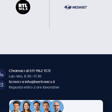
Chiamaci al 011 1962 1372
Lun–Ven, 8:30–17:30
Scrivici a info@beetronics.it
Risposta entro 2 ore lavorative