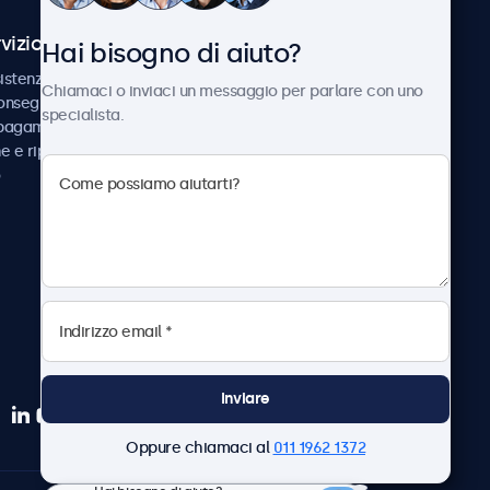
vizio Clienti
Chi siamo
Hai bisogno di aiuto?
istenza
Collaborazioni
Chiamaci o inviaci un messaggio per parlare con uno
consegna
Notizie e aggiornamenti
specialista.
 pagamento
Informazioni su
ne e riparazione
Beetronics
Lavora con noi
Termini e condizioni
Informativa sulla Privacy
Inviare
Oppure chiamaci al
011 1962 1372