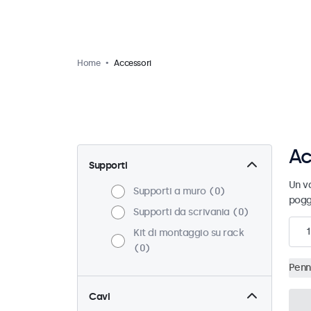
Home
Accessori
Ac
Supporti
Un va
Supporti a muro
0
pogg
Supporti da scrivania
0
1
Kit di montaggio su rack
0
Penn
Cavi