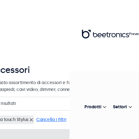
Preve
cessori
sto assortimento di accessori e forniture professionali per i suoi dis
iapiedi, cavi video, dimmer, connettori e altro ancora.
risultati
Prodotti
Settori
a touch Stylus
Cancella i filtri
Articolo:
CTS7
100+ pezzi di