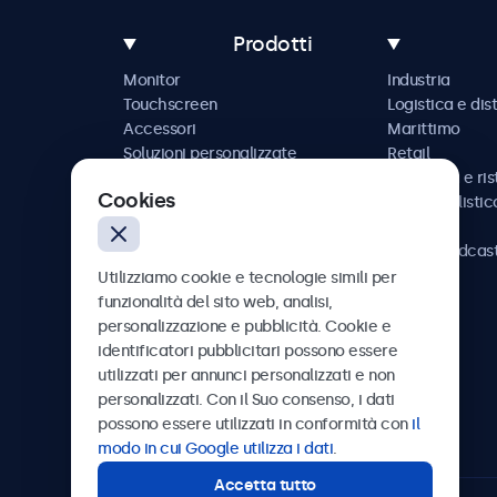
Prodotti
Monitor
Industria
Touchscreen
Logistica e dis
Accessori
Marittimo
Soluzioni personalizzate
Retail
Ospitalità e ri
Cookies
Automobilistic
Ferrovia
AV e broadcas
Sanità
Utilizziamo cookie e tecnologie simili per
funzionalità del sito web, analisi,
personalizzazione e pubblicità. Cookie e
identificatori pubblicitari possono essere
utilizzati per annunci personalizzati e non
Beetronics
personalizzati. Con il Suo consenso, i dati
possono essere utilizzati in conformità con
il
Via Confienza, 10, 10121 Torino, Italia
modo in cui Google utilizza i dati
.
Accetta tutto