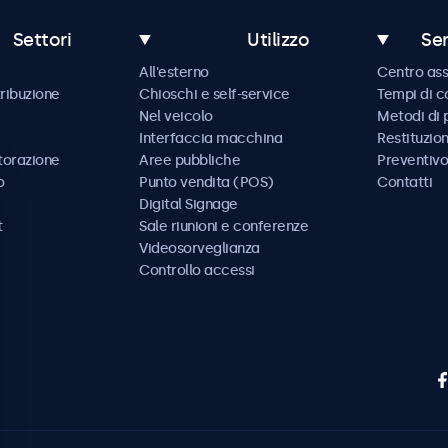
Settori
Utilizzo
Ser
All'esterno
Centro ass
tribuzione
Chioschi e self-service
Tempi di 
Nel veicolo
Metodi di
Interfaccia macchina
Restituzio
storazione
Aree pubbliche
Preventivo
o
Punto vendita (POS)
Contatti
Digital Signage
t
Sale riunioni e conferenze
Videosorveglianza
Controllo accessi