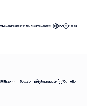
ntivo
Centro assistenza
Chi siamo
Contatti
IT
Accedi
play Beetronics. Staffe a parete,
Ordina
Più venduto
Utilizzo
Soluzioni personalizzate
Ricerca
Carrello
sponibili