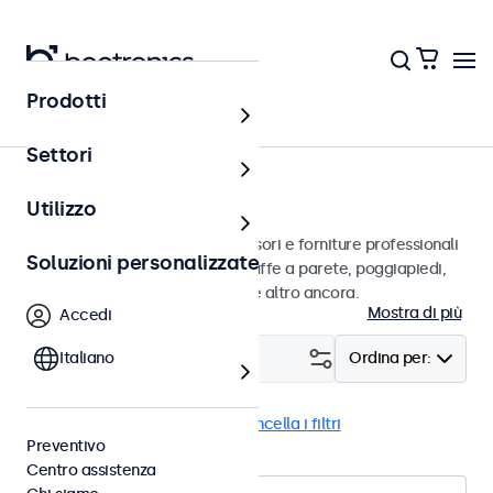
Prodotti
Home
Settori
Accessori
Utilizzo
Un vasto assortimento di accessori e forniture professionali
Soluzioni personalizzate
per i suoi display Beetronics. Staffe a parete, poggiapiedi,
cavi video, dimmer, connettori e altro ancora.
Mostra di più
Accedi
Filtro (
Italiano
0
)
Ordina per:
Supporti a muro
Pulizia
Cancella i filtri
Preventivo
Centro assistenza