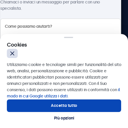
Chiamaci o inviaci un messaggio per parlare con uno
specialista.
Beetronics
Cookies
Via Confienza, 10, 10121 Torino, Italia
4.8/5 la valutazione di 5000+ aziende
Utilizziamo cookie e tecnologie simili per funzionalità del sito
Italiano
web, analisi, personalizzazione e pubblicità. Cookie e
identificatori pubblicitari possono essere utilizzati per
Inviare
annunci personalizzati e non personalizzati. Con il Suo
consenso, i dati possono essere utilizzati in conformità con
il
Oppure chiamaci al
011 1962 1372
modo in cui Google utilizza i dati
.
Accetta tutto
Hai bisogno di aiuto?
Contatta i nostri esperti
Più opzioni
© 2026 Beetronics