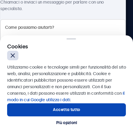
Chiamaci o inviaci un messaggio per parlare con uno
specialista.
Beetronics
Cookies
Via Confienza, 10, 10121 Torino, Italia
4.8/5 la valutazione di 5000+ aziende
Utilizziamo cookie e tecnologie simili per funzionalità del sito
Italiano
web, analisi, personalizzazione e pubblicità. Cookie e
identificatori pubblicitari possono essere utilizzati per
Inviare
annunci personalizzati e non personalizzati. Con il Suo
consenso, i dati possono essere utilizzati in conformità con
il
Oppure chiamaci al
011 1962 1372
modo in cui Google utilizza i dati
.
Accetta tutto
Hai bisogno di aiuto?
Contatta i nostri esperti
Più opzioni
© 2026 Beetronics