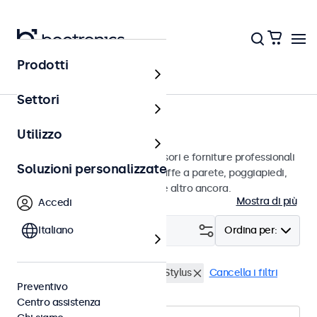
Prodotti
Home
Settori
Accessori
Utilizzo
Un vasto assortimento di accessori e forniture professionali
Soluzioni personalizzate
per i suoi display Beetronics. Staffe a parete, poggiapiedi,
cavi video, dimmer, connettori e altro ancora.
Mostra di più
Accedi
Filtro (
Italiano
0
)
Ordina per:
Supporti a muro
Penna touch Stylus
Cancella i filtri
Preventivo
Centro assistenza