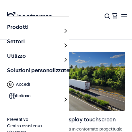
Prodotti
Home
Settori
Utilizzo
Soluzioni personalizzate
Accedi
Italiano
Monitor automotive e display touchscreen
Preventivo
Centro assistenza
Monitor e touchscreen sviluppati in conformità progettuale