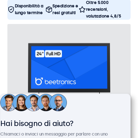
Oltre 5.000
Disponibilità a
Spedizione e
recensioni,
lungo termine
resi gratuiti
valutazione 4,8/5
Monitor 24 Pollici Metallo
Hai bisogno di aiuto?
Articolo:
24HD7M
Chiamaci o inviaci un messaggio per parlare con uno
100+ pezzi disponibili