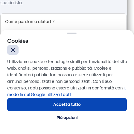
specialista.
Risoluzione 1920 x 1080 (Full HD)
Connessioni: HDMI, VGA, BNC, RCA
Montaggio: scrivania, parete, incasso
Dimensioni esterne: 560 x 337 x 41 mm
Cookies
€ 499,00
€ 608,78 IVA incl.
Utilizziamo cookie e tecnologie simili per funzionalità del sito
Visualizza
Aggiungi al carrello
web, analisi, personalizzazione e pubblicità. Cookie e
identificatori pubblicitari possono essere utilizzati per
Inviare
annunci personalizzati e non personalizzati. Con il Suo
consenso, i dati possono essere utilizzati in conformità con
il
Oppure chiamaci al
011 1962 1372
modo in cui Google utilizza i dati
.
Accetta tutto
Hai bisogno di aiuto?
Contatta i nostri esperti
Più opzioni